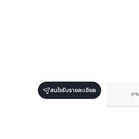
สนใจรับรายละเอียด
ภา