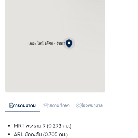
เดอะ ไลน์ อโศก - รัชดา
การคมนาคม
สถานศึกษา
โรงพยาบาล
ห้างสรรพสิน
MRT พระราม 9 (0.293 กม.)
ARL มักกะสัน (0.705 กม.)