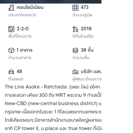
คอนโดมิเนียม
473
ประเภทโครงการ
จำนวนยูนิต
2-2-0
2018
พื้นที่โครงการ
ปีที่แล้วเสร็จ
1 อาคาร
38 ชั้น
จำนวนอาคาร
จำนวนชั้น
48
บริษัท แสนสิริ 
ที่จอดรถ
ผู้พัฒนาโครงการ
จำกัด (มหาชน)
The Line Asoke - Ratchada (เดอะ ไลน์ อโศก - รัชดา) เดิน
ทางสะดวก เพียง 300 ถึง MRT พระราม 9 ทำเลนี้ถือว่าเป็น
New-CBD (new-central business district) แห่งใหม่ของ
กรุงเทพ เนื่องจากในระยะ 1 กิโลเมตรจากแยกพระราม 9 พื้นที่
ใกล้เคียงรอบๆ มีอาคารสำนักงานขนาดใหญ่หลายแห่งในพื้นที่
อาทิ CP tower II, u place และ true tower ที่เปิดใหม่อย่าง