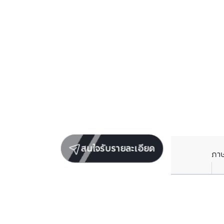
สนใจรับรายละเอียด
ภา