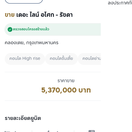
เปรียบเทียบ
ลงประกาศกั
ขาย
เดอะ ไลน์ อโศก - รัชดา
ตรวจสอบโครงสร้างแล้ว
คลองเตย, กรุงเทพมหานคร
คอนโด High rise
คอนโดชั้นเตี้ย
คอนโดย่านศูนย์กลางธุรกิจแห
ราคาขาย
5,370,000 บาท
รายละเอียดยูนิต