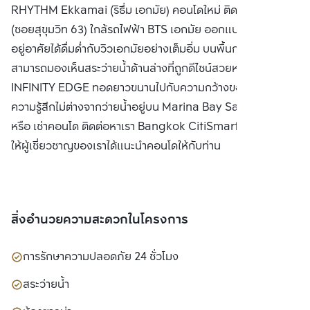
RHYTHM Ekkamai (ริธึ่ม เอกมัย) คอนโดใหม่ ติดถนนเอกมัย
(ซอยสุขุมวิท 63) ใกล้รถไฟฟ้า BTS เอกมัย ออกแบบมาเพื่อให้ผู้
อยู่อาศัยได้ดื่มด่ำกับวิวเอกมัยอย่างเต็มอิ่ม บนพื้นกระจกใสที่
สามารถมองเห็นสระว่ายน้ำด้านล่างที่ถูกดีไซน์สวยหรู แบบ
INFINITY EDGE ทอดยาวขนานไปกับความกว้างของอาคาร ให้
ความรู้สึกไม่ต่างจากว่ายน้ำอยู่บน Marina Bay Sands ซื้อ ขาย
หรือ เช่าคอนโด ติดต่อหาเรา Bangkok CitiSmart ได้ทันที เพื่อ
ให้ผู้เชี่ยวชาญของเราได้แนะนำคอนโดให้กับท่าน
สิ่งอำนวยความสะดวกในโครงการ
การรักษาความปลอดภัย 24 ชั่วโมง
สระว่ายน้ำ