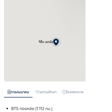
ริธึ่ม เอกมัย
การคมนาคม
สถานศึกษา
โรงพยาบาล
ห้างสรรพสิน
BTS ทองหล่อ (1.112 กม.)