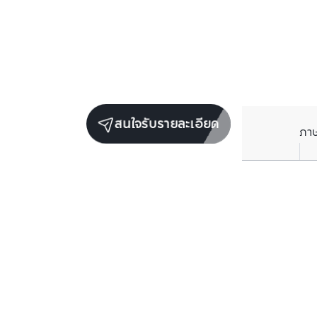
สนใจรับรายละเอียด
ภา
ยูนิตขายในโครงการเดียวกัน