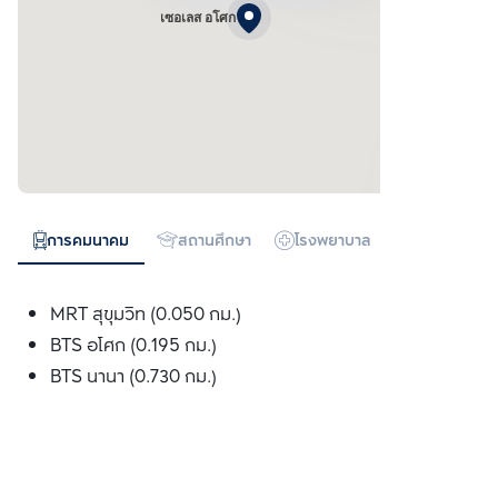
เซอเลส อโศก
การคมนาคม
สถานศึกษา
โรงพยาบาล
ห้างสรรพสิน
MRT สุขุมวิท (0.050 กม.)
BTS อโศก (0.195 กม.)
BTS นานา (0.730 กม.)