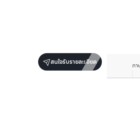
สนใจรับรายละเอียด
ภา
ยูนิตขายในโครงการเดียวกัน