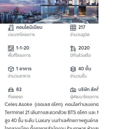
คอนโดมิเนียม
217
ประเภทโครงการ
จำนวนยูนิต
1-1-20
2020
พื้นที่โครงการ
ปีที่แล้วเสร็จ
1 อาคาร
40 ชั้น
จำนวนอาคาร
จำนวนชั้น
82
บริษัท ลัคกี้ ลิฟวิ่ง 
ที่จอดรถ
ผู้พัฒนาโครงการ
จำกัด
Celes Asoke (เซอเลส อโศก) คอนโดทำเลแยกอโศกและ
Terminal 21 เดินทางสะดวกด้วย BTS อโศก และ MRT สุขุมวิท
สูง 40 ชั้น ระดับ Luxury บนทำเลศักยภาพศูนย์กลางย่านธุรกิจ
ใจกลางเมือง ทั้งอาคารสำนักงาน ร้านอาหาร ห้างสรรพสินค้าชั้น