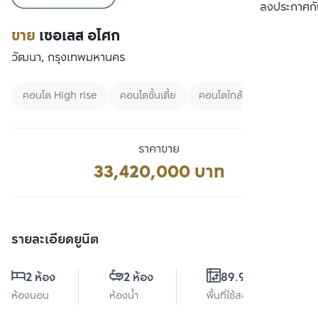
เปรียบเทียบ
ลงประกาศกั
ขาย
เซอเลส อโศก
วัฒนา, กรุงเทพมหานคร
คอนโด High rise
คอนโดชั้นเตี้ย
คอนโดใกล้สวน
ราคาขาย
33,420,000 บาท
รายละเอียดยูนิต
2 ห้อง
2 ห้อง
89.93 ตร.ม.
ห้องนอน
ห้องน้ำ
พื้นที่ใช้สอย