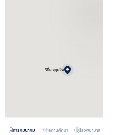
ริธึ่ม สุขุมวิท
การคมนาคม
สถานศึกษา
โรงพยาบาล
ห้างสรรพสิน