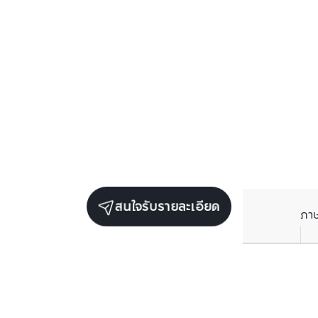
สนใจรับรายละเอียด
ภา