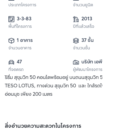
ประเภทโครงการ
จำนวนยูนิต
3-3-83
2013
พื้นที่โครงการ
ปีที่แล้วเสร็จ
1 อาคาร
37 ชั้น
จำนวนอาคาร
จำนวนชั้น
47
บริษัท เอพี (ไทย
ที่จอดรถ
ผู้พัฒนาโครงการ
แลนด์) 
ริธึ่ม สุขุมวิท 50 คอนโดพร้อมอยู่ บนถนนสุขุมวิท 50 ใกล้ห้าง
จำกัด(มหาชน)
TESO LOTUS, ทางด่วน สุขุมวิท 50 และ ใกล้รถไฟฟ้า BTS
อ่อนนุช เพียง 200 เมตร
สิ่งอำนวยความสะดวกในโครงการ