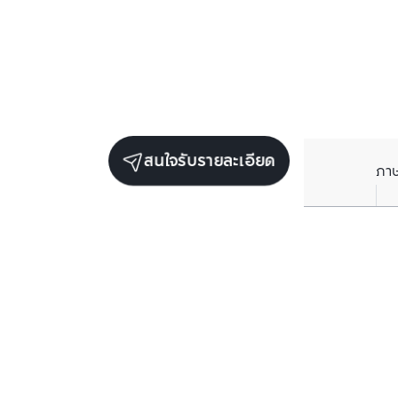
สนใจรับรายละเอียด
ภา
ยูนิตขายในโครงการเดียวกัน