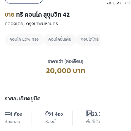
เปรียบเทียบ
ลงประกาศกั
ขาย
ทรี คอนโด สุขุมวิท 42
คลองเตย, กรุงเทพมหานคร
คอนโด Low rise
คอนโดชั้นเตี้ย
คอนโดใกล้ MRT
ราคาเช่า (ต่อเดือน)
20,000 บาท
รายละเอียดยูนิต
1 ห้อง
1 ห้อง
23.33 ตร.ม.
ห้องนอน
ห้องน้ำ
พื้นที่ใช้สอย