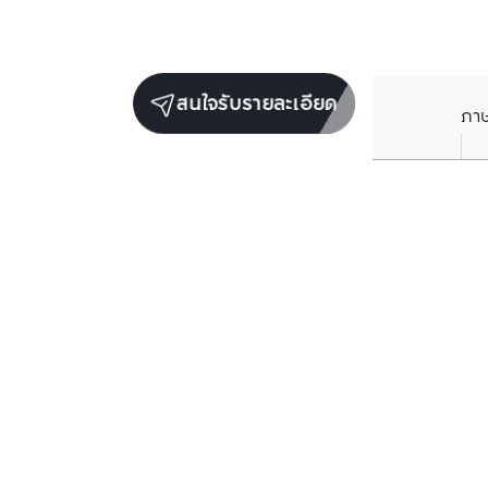
สนใจรับรายละเอียด
ภา
ยูนิตขายในโครงการเดียวกัน