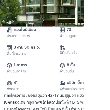
คอนโดมิเนียม
73
ประเภทโครงการ
จำนวนยูนิต
3 งาน 50 ตร.ว.
ปีที่แล้วเสร็จ
พื้นที่โครงการ
1 อาคาร
8 ชั้น
จำนวนอาคาร
จำนวนชั้น
41
บริษัท บิ๊ก ทรี แอส
ที่จอดรถ
ผู้พัฒนาโครงการ
เสท จำกัด
ที่ตั้งโครงการ : ซอยสุขุมวิท 42/1 ถนนสุขุมวิท แขวงพระโขนง
เขตคลองเตย กรุงเทพฯ ใกล้สถานีรถไฟฟ้า BTS พระโขนง
ประเภทโครงการ : คอนโดมิเนียม สูง 8 ชั้น จำนวน 1 อาคาร เนื้อที่