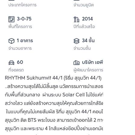
ประเภทโครงการ
จำนวนยูนิต
3-0-75
2014
พื้นที่โครงการ
ปีที่แล้วเสร็จ
1 อาคาร
34 ชั้น
จำนวนอาคาร
จำนวนชั้น
60
บริษัท เอพี (ไทย
ที่จอดรถ
ผู้พัฒนาโครงการ
แลนด์) 
RHYTHM Sukhumvit 44/1 (ริธึ่ม สุขุมวิท 44/1) ธรรมชาติ
จำกัด(มหาชน)
..สร้างความสุขได้ไม่มีสิ้นสุด นวัตกรรมการนำแสงธรรมชาติมาใช้
กับพื้นที่ส่วนกลาง ผ่านระบบ Solar Cell ไม่ใช่แค่ทำให้ชีวิต
สว่างไสว แต่ยังสร้างความสุขให้คุณด้วยการใกล้ชิดธรรมชาติ
ในแบบที่คุณไม่เคยสัมผัส ริทึ่ม สุขุมวิท 44/1 คอนโดหรู ริมถนน
สุขุมวิท ติด BTS พระโขนง สามารถเข้าออกได้ 2 ทาง ทั้งเส้นถนน
สุขุมวิท และพระราม 4 ใกล้แหล่งช๊อปปิ้งย่านเอกมัย เช่น