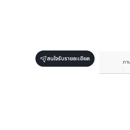
สนใจรับรายละเอียด
ภา
ยูนิตขายในโครงการเดียวกัน