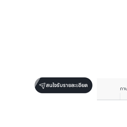
สนใจรับรายละเอียด
ภา