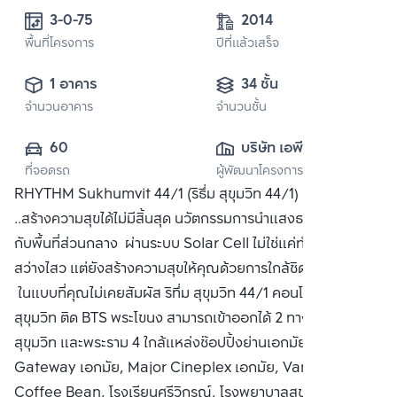
3-0-75
2014
พื้นที่โครงการ
ปีที่แล้วเสร็จ
1 อาคาร
34 ชั้น
จำนวนอาคาร
จำนวนชั้น
60
บริษัท เอพี (ไทย
ที่จอดรถ
ผู้พัฒนาโครงการ
แลนด์) 
RHYTHM Sukhumvit 44/1 (ริธึ่ม สุขุมวิท 44/1) ธรรมชาติ
จำกัด(มหาชน)
..สร้างความสุขได้ไม่มีสิ้นสุด นวัตกรรมการนำแสงธรรมชาติมาใช้
กับพื้นที่ส่วนกลาง ผ่านระบบ Solar Cell ไม่ใช่แค่ทำให้ชีวิต
สว่างไสว แต่ยังสร้างความสุขให้คุณด้วยการใกล้ชิดธรรมชาติ
ในแบบที่คุณไม่เคยสัมผัส ริทึ่ม สุขุมวิท 44/1 คอนโดหรู ริมถนน
สุขุมวิท ติด BTS พระโขนง สามารถเข้าออกได้ 2 ทาง ทั้งเส้นถนน
สุขุมวิท และพระราม 4 ใกล้แหล่งช๊อปปิ้งย่านเอกมัย เช่น
Gateway เอกมัย, Major Cineplex เอกมัย, Vanilla,
Coffee Bean, โรงเรียนศรีวิกรณ์, โรงพยาบาลสุขุมวิท ซื้อ ขาย