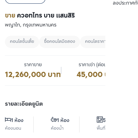
เปรียบเทียบ
ลงประกาศกั
ขาย
ควอทโทร บาย แสนสิริ
พญาไท, กรุงเทพมหานคร
คอนโดชั้นเตี้ย
ซื้อคอนโดมือสอง
คอนโดราคา 10 ล้านบาท - 15
ราคาขาย
ราคาเช่า (ต่อเดือน)
12,260,000 บาท
45,000 บาท
รายละเอียดยูนิต
1 ห้อง
1 ห้อง
50 ตร.ม.
ห้องนอน
ห้องน้ำ
พื้นที่ใช้สอย