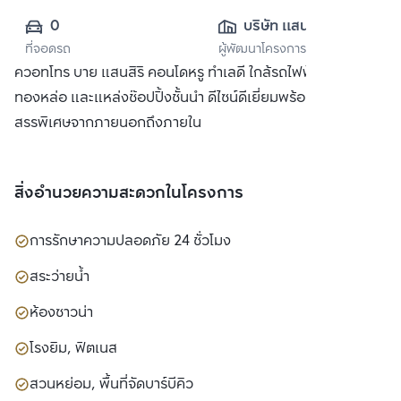
0
บริษัท แสนสิริ 
ที่จอดรถ
ผู้พัฒนาโครงการ
จำกัด (มหาชน)
ควอทโทร บาย แสนสิริ คอนโดหรู ทำเลดี ใกล้รถไฟฟ้า BTS
ทองหล่อ และแหล่งช๊อปปิ้งชั้นนำ ดีไซน์ดีเยี่ยมพร้อมวัสดุที่คัด
สรรพิเศษจากภายนอกถึงภายใน
สิ่งอำนวยความสะดวกในโครงการ
การรักษาความปลอดภัย 24 ชั่วโมง
สระว่ายน้ำ
ห้องซาวน่า
โรงยิม, ฟิตเนส
สวนหย่อม, พื้นที่จัดบาร์บีคิว