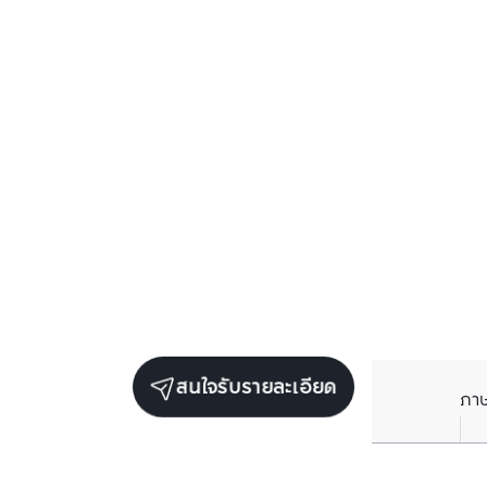
สนใจรับรายละเอียด
ภา