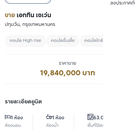
เปรียบเทียบ
ลงประกาศกั
ขาย
เอททีน เซเว่น
ปทุมวัน, กรุงเทพมหานคร
คอนโด High rise
คอนโดชั้นเตี้ย
คอนโดใกล้ BRT
ราคาขาย
19,840,000 บาท
รายละเอียดยูนิต
1 ห้อง
1 ห้อง
63.09 ตร.ม.
ห้องนอน
ห้องน้ำ
พื้นที่ใช้สอย