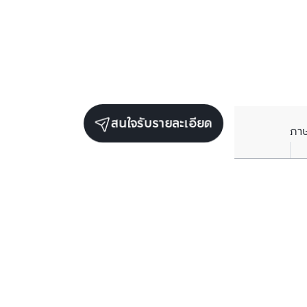
สนใจรับรายละเอียด
ภา
ยูนิตขายในโครงการเดียวกัน