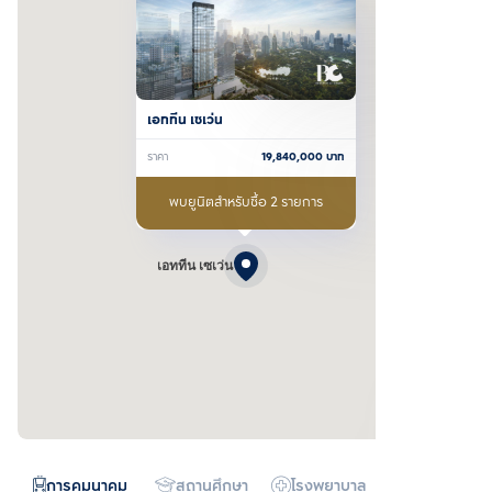
เอททีน เซเว่น
ราคา
19,840,000
บาท
พบยูนิตสำหรับซื้อ 2 รายการ
เอททีน เซเว่น
การคมนาคม
สถานศึกษา
โรงพยาบาล
ห้างสรรพสิน