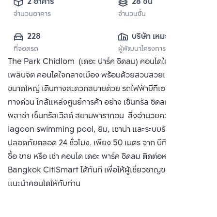
2 อาคาร
28 ชั้น
จำนวนอาคาร
จำนวนชั้น
228
บริษัท เหมราช 
ที่จอดรถ
ผู้พัฒนาโครงการ
จำกัด
The Park Chidlom (เดอะ ปาร์ค ชิดลม) คอนโดในซอยสมคิด
เพลินจิต คอนโดใจกลางเมือง พร้อมด้วยสวนสวยและสระว่ายน้ำ
ขนาดใหญ่ เดินทางสะดวกสบายด้วย รถไฟฟ้าบีทีเอสชิดลม ใกล้
ทางด่วน ใกล้แหล่งศูนย์การค้า อย่าง เซ็นทรัล ชิดลม เกษร
พลาซ่า เซ็นทรัลเวิลด์ สยามพารากอน สิ่งอำนวยความสะดวก
lagoon swimming pool, ยิม, เซาน่า และระบบรักษาความ
ปลอดภัยตลอด 24 ชั่วโมง. เพียง 50 เมตร จาก บีทีเอส ชิดลม
ซื้อ ขาย หรือ เช่า คอนโด เดอะ พาร์ค ชิดลม ติดต่อหาเรา
Bangkok CitiSmart ได้ทันที เพื่อให้ผู้เชี่ยวชาญของเราได้
แนะนำคอนโดให้กับท่าน