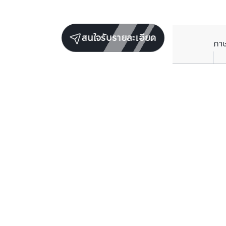
สนใจรับรายละเอียด
ภา
ยูนิตขายในโครงการเดียวกัน