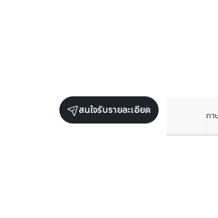
สนใจรับรายละเอียด
ภา
ยูนิตขายในโครงการเดียวกัน