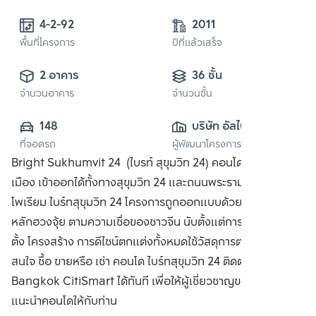
4-2-92
2011
พื้นที่โครงการ
ปีที่แล้วเสร็จ
2 อาคาร
36 ชั้น
จำนวนอาคาร
จำนวนชั้น
148
บริษัท อัลไบร์ท โฮ
ที่จอดรถ
ผู้พัฒนาโครงการ
ลดิ้งส์ จำกัด
Bright Sukhumvit 24 (ไบรท์ สุขุมวิท 24) คอนโดหรูใจกลาง
เมือง เข้าออกได้ทั้งทางสุขุมวิท 24 และถนนพระราม 4 ใกล้ ดิ เอ็ม
โพเรียม ไบร์ทสุขุมวิท 24 โครงการถูกออกแบบด้วยพื้นฐานตาม
หลักฮวงจุ้ย ตามความเชื่อของชาวจีน นับตั้งแต่การเลือกทำเลที่
ตั้ง โครงสร้าง การดีไซน์ตกแต่งทั้งหมดใช้วัสดุการตกแต่งอย่างดี
สนใจ ซื้อ ขายหรือ เช่า คอนโด ไบร์ทสุขุมวิท 24 ติดต่อหาเรา
Bangkok CitiSmart ได้ทันที เพื่อให้ผู้เชี่ยวชาญของเราได้
แนะนำคอนโดให้กับท่าน