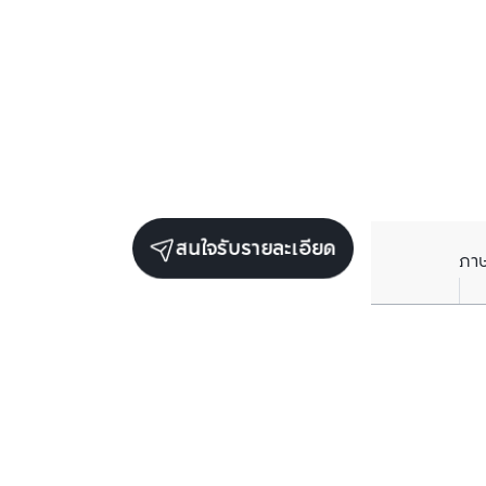
สนใจรับรายละเอียด
ภา
ยูนิตขายในโครงการเดียวกัน