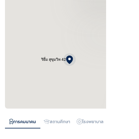
ริธึ่ม สุขุมวิท 42
การคมนาคม
สถานศึกษา
โรงพยาบาล
ห้างสรรพสิน