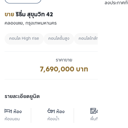
เปรียบเทียบ
ลงประกาศกั
ขาย
ริธึ่ม สุขุมวิท 42
คลองเตย, กรุงเทพมหานคร
คอนโด High rise
คอนโดชั้นสูง
คอนโดใกล้ทางด่วน
ราคาขาย
7,690,000 บาท
รายละเอียดยูนิต
1 ห้อง
1 ห้อง
45 ตร.ม.
ห้องนอน
ห้องน้ำ
พื้นที่ใช้สอย