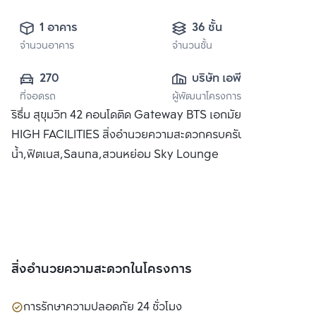
1 อาคาร
36 ชั้น
จำนวนอาคาร
จำนวนชั้น
270
บริษัท เอพี (ไทย
ที่จอดรถ
ผู้พัฒนาโครงการ
แลนด์) 
ริธึ่ม สุขุมวิท 42 คอนโดติด Gateway BTS เอกมัย พร้อม SKY
จำกัด(มหาชน)
HIGH FACILITIES สิ่งอำนวยความสะดวกครบครัน อาทิ สระว่าย
น้ำ,ฟิตเนส,Sauna,สวนหย่อม Sky Lounge
สิ่งอำนวยความสะดวกในโครงการ
การรักษาความปลอดภัย 24 ชั่วโมง