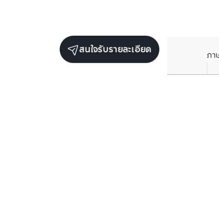
สนใจรับรายละเอียด
ภา
ยูนิตขายในโครงการเดียวกัน