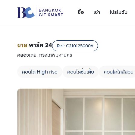
ซื้อ
เช่า
โปรโมชัน
ขาย
พาร์ค 24
Ref:
C2101250006
คลองเตย, กรุงเทพมหานคร
คอนโด High rise
คอนโดชั้นเตี้ย
คอนโดใกล้สวน
เพิ่มยูนิตเปรียบเทียบ
รายการที่ 1