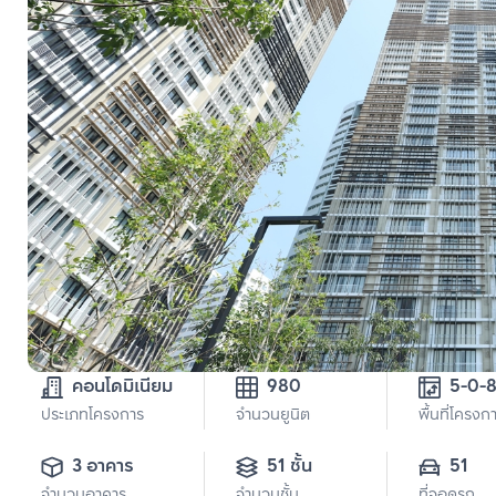
คอนโดมิเนียม
980
ประเภทโครงการ
จำนวนยูนิต
พื้นที่โครงก
3 อาคาร
51 ชั้น
51
จำนวนอาคาร
จำนวนชั้น
ที่จอดรถ