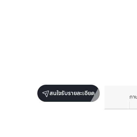
สนใจรับรายละเอียด
ภา