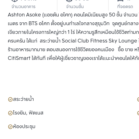
จำนวนอาคาร
จำนวนชั้น
ที่จอดรถ
Ashton Asoke (แอชตัน อโศก) คอนโดมิเนียมสูง 50 ชั้น จำนวน 78
เมตร จาก BTS อโศก ตั้งอยู่บนทำเลใจกลางสุขุมวิท จุดศูนย์กลา
เขียวภายในโครงการใหญ่กว่า 1 ไร่ ให้ความรูสึกเหมือนใช้ชีวิต
ครบครัน ได้แก่ สระว่ายน้ำ Social Club Fitness Sky Lounge ใก
ร้านอาหารมากมาย ตอบสนองการใช้ชีวิตของคนเมือง ซื้อ ขาย หร
CitiSmart ได้ทันที เพื่อให้ผู้เชี่ยวชาญของเราได้แนะนำคอนโดให้กั
สระว่ายน้ำ
โรงยิม, ฟิตเนส
ห้องประชุม