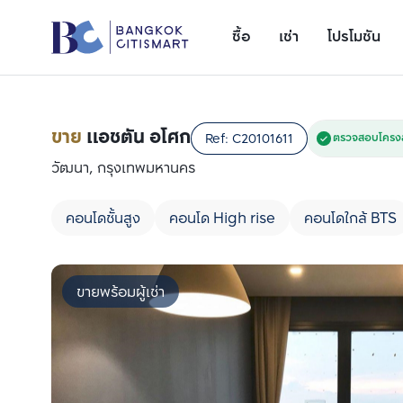
ซื้อ
เช่า
โปรโมชัน
ขาย
แอชตัน อโศก
Ref:
C20101611
ตรวจสอบโครงส
วัฒนา, กรุงเทพมหานคร
คอนโดชั้นสูง
คอนโด High rise
คอนโดใกล้ BTS
ขายพร้อมผู้เช่า
เพิ่มยูนิตเปรียบเทียบ
รายการที่ 1