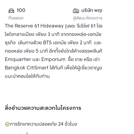
100
บริษัท พฤกษา เรียล
ที่จอดรถ
ผู้พัฒนาโครงการ
เอสเตท จำกัด 
The Reserve 61 Hideaway (เดอะ รีเซิร์ฟ 61 ไฮด์อะเวย์) คอน
(มหาชน)
โดใจกลางเมือง เพียง 3 นาที จากทองหล่อ-เอกมัย ซึ่งเป็นย่าน
ธุรกิจ เดินทางด้วย BTS เอกมัย เพียง 2 นาที และ BTS
ทองหล่อ เพียง 5 นาที อีกทั้งยังใกล้ห้างสรรพสินค้า
Emquartier และ Emporium ซื้อ ขาย หรือ เช่า ติดต่อหาเรา
Bangkok CitiSmart ได้ทันที เพื่อให้ผู้เชี่ยวชาญของเราได้
แนะนำคอนโดให้กับท่าน
สิ่งอำนวยความสะดวกในโครงการ
การรักษาความปลอดภัย 24 ชั่วโมง