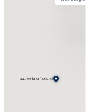
เดอะ รีเซิร์ฟ 61 ไฮด์อะเวย์