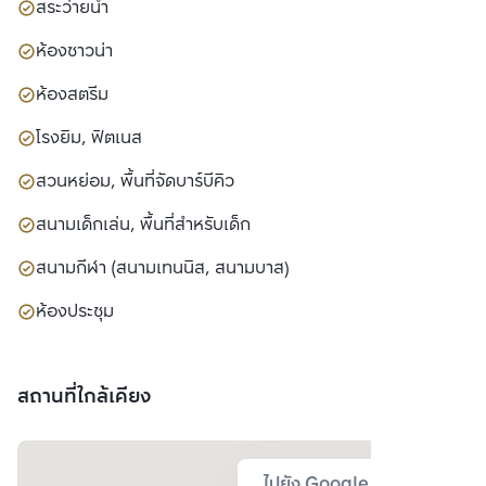
สระว่ายน้ำ
ห้องซาวน่า
ห้องสตรีม
โรงยิม, ฟิตเนส
สวนหย่อม, พื้นที่จัดบาร์บีคิว
สนามเด็กเล่น, พื้นที่สำหรับเด็ก
สนามกีฬา (สนามเทนนิส, สนามบาส)
ห้องประชุม
สถานที่ใกล้เคียง
ไปยัง Google Map