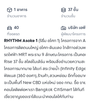
1 อาคาร
37 ชั้น
จำนวนอาคาร
จำนวนชั้น
40
บริษัท เอพี (ไทย
ที่จอดรถ
ผู้พัฒนาโครงการ
แลนด์) 
RHYTHM Asoke 1
(ริธึ่ม อโศก 1) โครงการจาก AP เป็น
จำกัด(มหาชน)
โครงการติดถนนใหญ่ อโศก-ดินแดง ใกล้ทางด่วนพระราม 9 และ
รถไฟฟ้า MRT พระราม 9 ลักษณะโครงการ เป็นคอนโด High
Rise 37 ชั้น สไตล์โมเดิร์น พร้อมสิ่งอำนวยความสะดวกภายใน
โครงการมากมาย ได้แก่ สระว่ายน้ำ (Infinity Edge Pool),
ฟิตเนส (360 องศา),ร้านค้า,สวนหย่อม อีกทั้งอนาคตบนทำเลนี้
จะเป็นพื้นที่ New CBD แห่งใหม่ ของ กทม. ซื้อ ขาย หรือ เช่า
คอนโดติดต่อหาเรา Bangkok CitiSmart ได้ทันที เพื่อให้ผู้
เชี่ยวชาญของเราได้แนะนำคอนโดให้กับท่าน