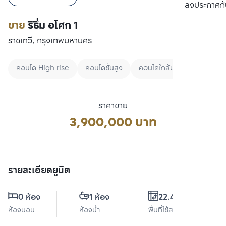
เปรียบเทียบ
ลงประกาศกั
ขาย
ริธึ่ม อโศก 1
ราชเทวี, กรุงเทพมหานคร
คอนโด High rise
คอนโดชั้นสูง
คอนโดใกล้มหาลัย
ราคาขาย
3,900,000 บาท
รายละเอียดยูนิต
0 ห้อง
1 ห้อง
22.43 ตร.ม.
ห้องนอน
ห้องน้ำ
พื้นที่ใช้สอย