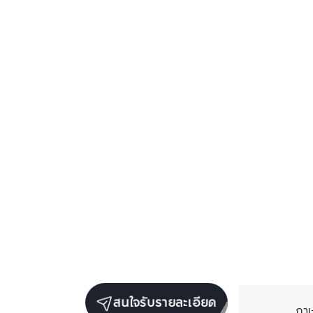
สนใจรับรายละเอียด
ภา