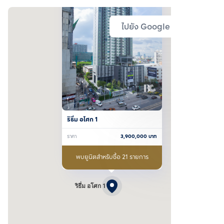
ไปยัง Google Map
ริธึ่ม อโศก 1
ราคา
3,900,000
บาท
พบยูนิตสำหรับซื้อ 21 รายการ
ริธึ่ม อโศก 1