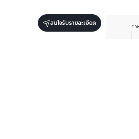
สนใจรับรายละเอียด
ภา
ยูนิตขายในโครงการเดียวกัน