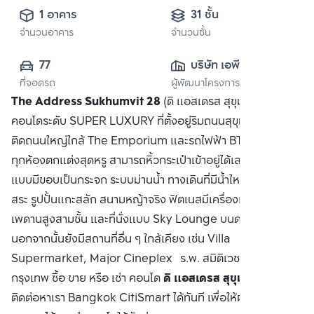
1 อาคาร
31 ชั้น
จำนวนอาคาร
จำนวนชั้น
77
บริษัท เอพี เอ็มอี 
ที่จอดรถ
ผู้พัฒนาโครงการ
(สุขุมวิท) จำกัด
The Address Sukhumvit 28
(ดิ แอสเดรส สุขุมวิท 28)
คอนโดระดับ SUPER LUXURY ที่ตั้งอยู่ริมถนนสุขุมวิท ในทำเล
ติดถนนใหญ่ใกล้ The Emporium และรถไฟฟ้า BTS พร้อมพงษ์
ทุกห้องตกแต่งสุดหรู สามารถหิ้วกระเป๋าเข้าอยู่ได้เลย สระว่ายน้ำ
แบบมีขอบเป็นกระจก ระบบม่านน้ำ ทางเดินที่มีน้ำไหล เตียงรอบ
สระ รูปปั้นแกะสลัก สนามหญ้าจริง ฟิตเนสมีเครื่องเล่นครบครัน
เพดานสูงสามชั้น และที่นั่งแบบ Sky Lounge บนดาดฟ้าชั้น 31
นอกจากนั้นยังมีสถานที่อื่น ๆ ใกล้เคียง เช่น Villa
Supermarket, Major Cineplex ร.พ. สมิติเวช มหาวิทยาลัย
กรุงเทพ ซื้อ ขาย หรือ เช่า คอนโด
ดิ แอสเดรส สุขุมวิท 28
ติดต่อหาเรา Bangkok CitiSmart ได้ทันที เพื่อให้ผู้เชี่ยวชาญ