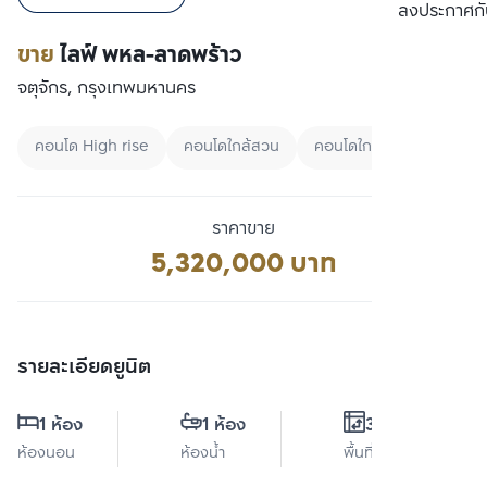
เปรียบเทียบ
ลงประกาศกั
ขาย
ไลฟ์ พหล-ลาดพร้าว
จตุจักร, กรุงเทพมหานคร
คอนโด High rise
คอนโดใกล้สวน
คอนโดใกล้ Airport link
ราคาขาย
5,320,000 บาท
รายละเอียดยูนิต
1 ห้อง
1 ห้อง
35 ตร.ม.
ห้องนอน
ห้องน้ำ
พื้นที่ใช้สอย