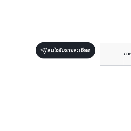
สนใจรับรายละเอียด
ภา
ยูนิตขายในโครงการเดียวกัน