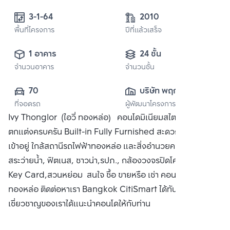
3-1-64 
2010
พื้นที่โครงการ
ปีที่แล้วเสร็จ
1 อาคาร
24 ชั้น
จำนวนอาคาร
จำนวนชั้น
70
บริษัท พฤกษา เรียล
ที่จอดรถ
ผู้พัฒนาโครงการ
เอสเตท จำกัด 
Ivy Thonglor (ไอวี่ ทองหล่อ) คอนโดมิเนียมสไตล์ Art Deco
(มหาชน)
ตกแต่งครบครัน Built-in Fully Furnished สะดวกสบายพร้อม
เข้าอยู่ ใกล้สถานีรถไฟฟ้าทองหล่อ และสิ่งอำนวยความสะดวก
สระว่ายน้ำ, ฟิตเนส, ซาวน่า,รปภ., กล้องวงจรปิดโครงการ, ประตู
Key Card,สวนหย่อม สนใจ ซื้อ ขายหรือ เช่า คอนโด ไอวี่
ทองหล่อ ติดต่อหาเรา Bangkok CitiSmart ได้ทันที เพื่อให้ผู้
เชี่ยวชาญของเราได้แนะนำคอนโดให้กับท่าน