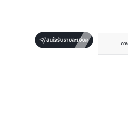
สนใจรับรายละเอียด
ภา
ยูนิตขายในโครงการเดียวกัน