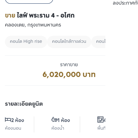
เปรียบเทียบ
ลงประกาศกั
ขาย
ไลฟ์ พระราม 4 - อโศก
คลองเตย, กรุงเทพมหานคร
คอนโด High rise
คอนโดใกล้ทางด่วน
คอนโดใกล้มหาลัย
ราคาขาย
6,020,000 บาท
รายละเอียดยูนิต
2 ห้อง
1 ห้อง
48 ตร.ม.
ห้องนอน
ห้องน้ำ
พื้นที่ใช้สอย