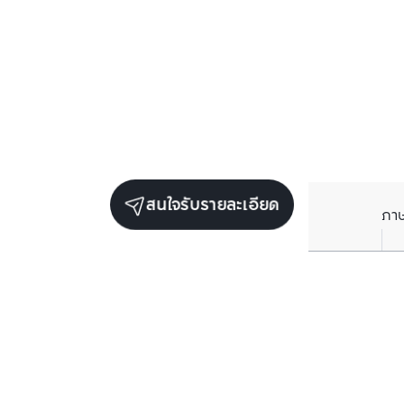
สนใจรับรายละเอียด
ภา
ยูนิตขายในโครงการเดียวกัน