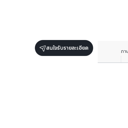
สนใจรับรายละเอียด
ภา
ยูนิตขายในโครงการเดียวกัน