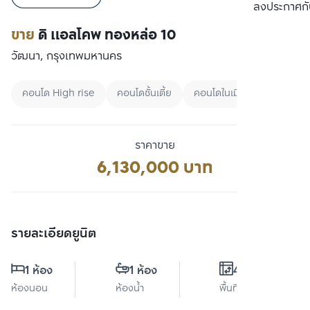
เปรียบเทียบ
ลงประกาศกั
ขาย
ดิ แอลโคพ ทองหล่อ 10
วัฒนา, กรุงเทพมหานคร
คอนโด High rise
คอนโดชั้นเตี้ย
คอนโดในเมือง
ราคาขาย
6,130,000 บาท
รายละเอียดยูนิต
1 ห้อง
1 ห้อง
43 ตร.ม.
ห้องนอน
ห้องน้ำ
พื้นที่ใช้สอย