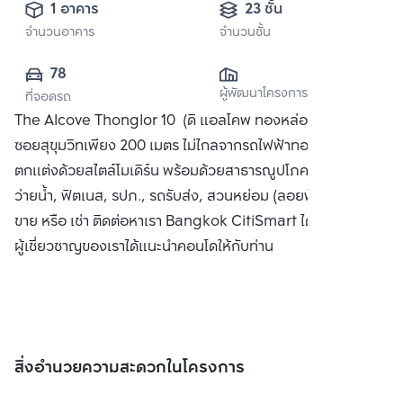
1 อาคาร
23 ชั้น
จำนวนอาคาร
จำนวนชั้น
78
ผู้พัฒนาโครงการ
ที่จอดรถ
The Alcove Thonglor 10 (ดิ แอลโคพ ทองหล่อ 10) ห่างจาก
ซอยสุขุมวิทเพียง 200 เมตร ไม่ไกลจากรถไฟฟ้าทองหล่อ คอนโด
ตกแต่งด้วยสไตล์โมเดิร์น พร้อมด้วยสาธารณูปโภคครบครัน สระ
ว่ายน้ำ, ฟิตเนส, รปภ., รถรับส่ง, สวนหย่อม (ลอยฟ้า) ได้แก่ ซื้อ
ขาย หรือ เช่า ติดต่อหาเรา Bangkok CitiSmart ได้ทันที เพื่อให้
ผู้เชี่ยวชาญของเราได้แนะนำคอนโดให้กับท่าน
สิ่งอำนวยความสะดวกในโครงการ