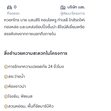
0
บริษัท แสนสิริ 
ที่จอดรถ
ผู้พัฒนาโครงการ
จำกัด (มหาชน)
ควอทโทร บาย แสนสิริ คอนโดหรู ทำเลดี ใกล้รถไฟฟ้า BTS
ทองหล่อ และแหล่งช๊อปปิ้งชั้นนำ ดีไซน์ดีเยี่ยมพร้อมวัสดุที่คัด
สรรพิเศษจากภายนอกถึงภายใน
สิ่งอำนวยความสะดวกในโครงการ
การรักษาความปลอดภัย 24 ชั่วโมง
สระว่ายน้ำ
ห้องซาวน่า
โรงยิม, ฟิตเนส
สวนหย่อม, พื้นที่จัดบาร์บีคิว