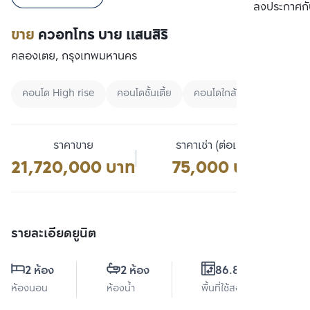
เปรียบเทียบ
ลงประกาศกั
ขาย
ควอทโทร บาย แสนสิริ
คลองเตย, กรุงเทพมหานคร
คอนโด High rise
คอนโดชั้นเตี้ย
คอนโดใกล้ BTS
ราคาขาย
ราคาเช่า (ต่อเดือน)
21,720,000 บาท
75,000 บาท
รายละเอียดยูนิต
2 ห้อง
2 ห้อง
86.82 ตร.ม.
ห้องนอน
ห้องน้ำ
พื้นที่ใช้สอย