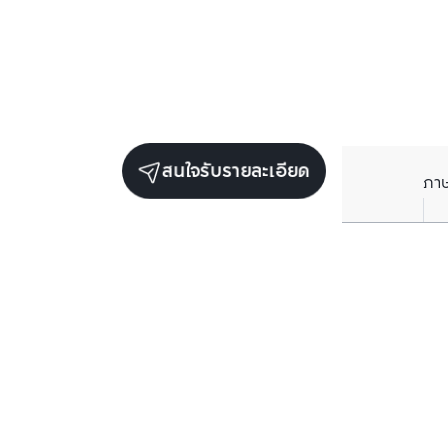
สนใจรับรายละเอียด
ภา
ยูนิตขายในโครงการเดียวกัน