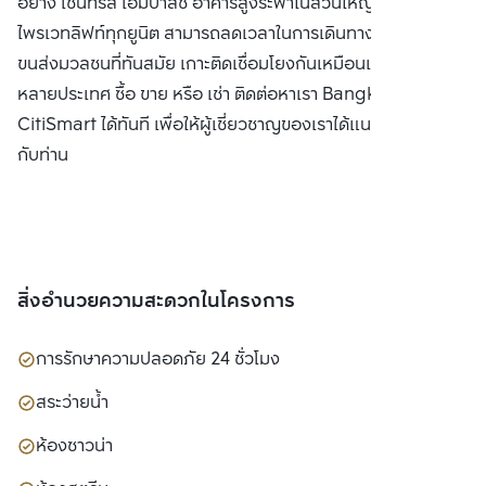
อย่าง เซ็นทรัล เอ็มบาสซี่ อาคารสูงระฟ้าในสวนใหญ่ 4 ไร่ พร้อม
ไพรเวทลิฟท์ทุกยูนิต สามารถลดเวลาในการเดินทาง ด้วยระบบ
ขนส่งมวลชนที่ทันสมัย เกาะติดเชื่อมโยงกันเหมือนเมืองใหญ่ของ
หลายประเทศ ซื้อ ขาย หรือ เช่า ติดต่อหาเรา Bangkok
CitiSmart ได้ทันที เพื่อให้ผู้เชี่ยวชาญของเราได้แนะนำคอนโดให้
กับท่าน
สิ่งอำนวยความสะดวกในโครงการ
การรักษาความปลอดภัย 24 ชั่วโมง
สระว่ายน้ำ
ห้องซาวน่า