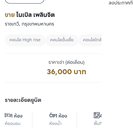
เปรียบเทียบ
ลงประกาศกั
ขาย
โนเบิล เพลินจิต
ราชเทวี, กรุงเทพมหานคร
คอนโด High rise
คอนโดชั้นเตี้ย
คอนโดใกล้ BTS
ราคาเช่า (ต่อเดือน)
36,000 บาท
รายละเอียดยูนิต
1 ห้อง
1 ห้อง
45 ตร.ม.
ห้องนอน
ห้องน้ำ
พื้นที่ใช้สอย