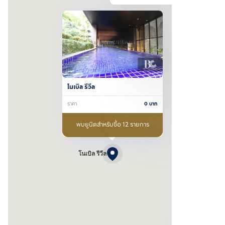
โนเบิล รีวีล
ราคา
0
บาท
พบยูนิตสำหรับซื้อ 12 รายการ
โนเบิล รีวีล