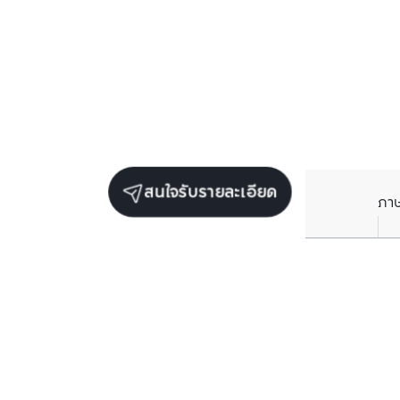
สนใจรับรายละเอียด
ภา
ยูนิตขายในโครงการเดียวกัน