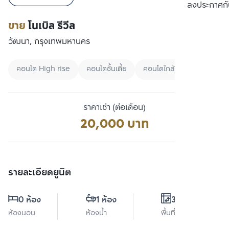
เปรียบเทียบ
ลงประกาศกั
ขาย
โนเบิล รีวีล
วัฒนา, กรุงเทพมหานคร
คอนโด High rise
คอนโดชั้นเตี้ย
คอนโดใกล้ MRT
ราคาเช่า (ต่อเดือน)
20,000 บาท
รายละเอียดยูนิต
0 ห้อง
1 ห้อง
30 ตร.ม.
ห้องนอน
ห้องน้ำ
พื้นที่ใช้สอย