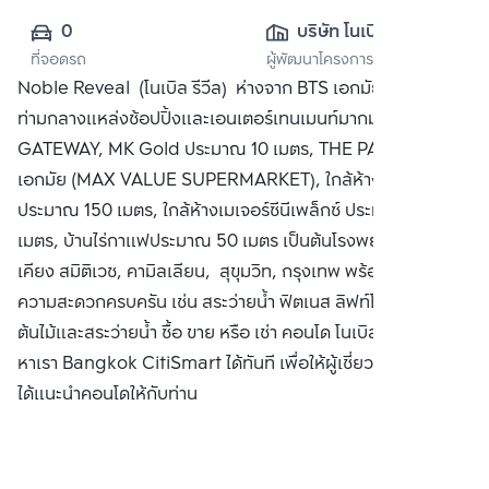
0
บริษัท โนเบิล ดี
ที่จอดรถ
ผู้พัฒนาโครงการ
เวลลอปเมนท์ จำกัด 
Noble Reveal (โนเบิล รีวีล) ห่างจาก BTS เอกมัย 200 เมตร
(มหาชน)
ท่ามกลางแหล่งช้อปปิ้งและเอนเตอร์เทนเมนท์มากมาย เช่น ห้าง
GATEWAY, MK Gold ประมาณ 10 เมตร, THE PARKLANE
เอกมัย (MAX VALUE SUPERMARKET), ใกล้ห้าง Big C
ประมาณ 150 เมตร, ใกล้ห้างเมเจอร์ซีนีเพล็กซ์ ประมาณ 200
เมตร, บ้านไร่กาแฟประมาณ 50 เมตร เป็นต้นโรงพยาบาลใกล้
เคียง สมิติเวช, คามิลเลียน, สุขุมวิท, กรุงเทพ พร้อมสิ่งอำนวย
ความสะดวกครบครัน เช่น สระว่ายน้ำ ฟิตเนส ลิฟท์โดยสาร สวน
ต้นไม้และสระว่ายน้ำ ซื้อ ขาย หรือ เช่า คอนโด โนเบิล รีวีล ติดต่อ
หาเรา Bangkok CitiSmart ได้ทันที เพื่อให้ผู้เชี่ยวชาญของเรา
ได้แนะนำคอนโดให้กับท่าน