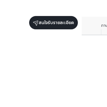
สนใจรับรายละเอียด
ภา
ยูนิตขายในโครงการเดียวกัน