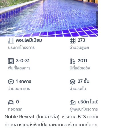
คอนโดมิเนียม
273
ประเภทโครงการ
จำนวนยูนิต
3-0-31 
2011
พื้นที่โครงการ
ปีที่แล้วเสร็จ
1 อาคาร
27 ชั้น
จำนวนอาคาร
จำนวนชั้น
0
บริษัท โนเบิล ดี
ที่จอดรถ
ผู้พัฒนาโครงการ
เวลลอปเมนท์ จำกัด 
Noble Reveal (โนเบิล รีวีล) ห่างจาก BTS เอกมัย 200 เมตร
(มหาชน)
ท่ามกลางแหล่งช้อปปิ้งและเอนเตอร์เทนเมนท์มากมาย เช่น ห้าง