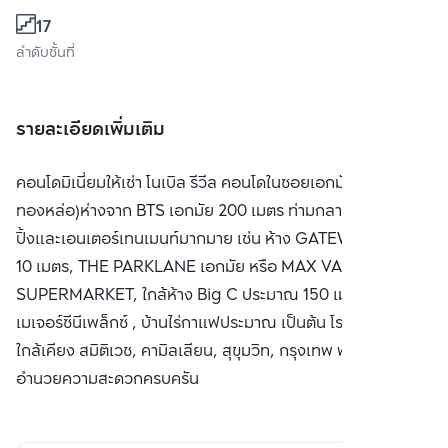
17
ลำดับชั้นที่
รายละเอียดเพิ่มเติม
คอนโดมิเนี่ยมให้เช่า โนเบิล รีวีล คอนโดในซอยเอกมัย (เอกมัย-
ทองหล่อ)ห่างจาก BTS เอกมัย 200 เมตร ท่ามกลางแหล่งช้อป
ปิ้งและเอนเตอร์เทนเมนท์มากมาย เช่น ห้าง GATEWAY ประมาณ
10 เมตร, THE PARKLANE เอกมัย หรือ MAX VALUE
SUPERMARKET, ใกล้ห้าง Big C ประมาณ 150 เมตร, ใกล้ห้าง
เมเจอร์ซีนีเพล็กซ์ , บ้านไร่กาแฟประมาณ เป็นต้น โรงพยาบาล
ใกล้เคียง สมิติเวช, คามิลเลียน, สุขุมวิท, กรุงเทพ พร้อมสิ่ง
อำนวยความสะดวกครบครัน