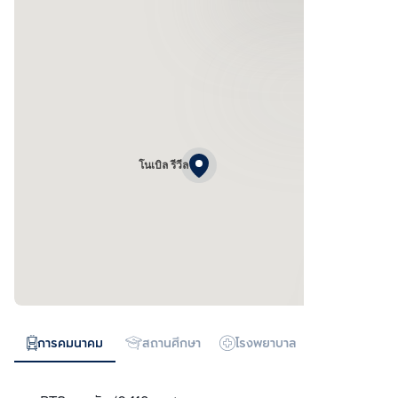
โนเบิล รีวีล
การคมนาคม
สถานศึกษา
โรงพยาบาล
ห้างสรรพสิน