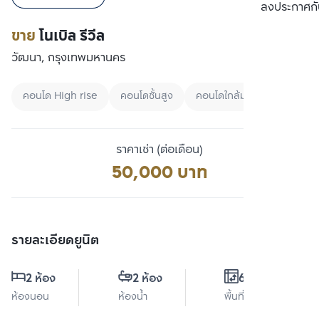
เปรียบเทียบ
ลงประกาศกั
ขาย
โนเบิล รีวีล
วัฒนา, กรุงเทพมหานคร
คอนโด High rise
คอนโดชั้นสูง
คอนโดใกล้มหาลัย
ราคาเช่า (ต่อเดือน)
50,000 บาท
รายละเอียดยูนิต
2 ห้อง
2 ห้อง
68 ตร.ม.
ห้องนอน
ห้องน้ำ
พื้นที่ใช้สอย