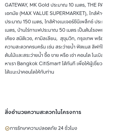
GATEWAY, MK Gold ประมาณ 10 เมตร, THE PARKLANE
เอกมัย (MAX VALUE SUPERMARKET), ใกล้ห้าง Big C
ประมาณ 150 เมตร, ใกล้ห้างเมเจอร์ซีนีเพล็กซ์ ประมาณ 200
เมตร, บ้านไร่กาแฟประมาณ 50 เมตร เป็นต้นโรงพยาบาลใกล้
เคียง สมิติเวช, คามิลเลียน, สุขุมวิท, กรุงเทพ พร้อมสิ่งอำนวย
ความสะดวกครบครัน เช่น สระว่ายน้ำ ฟิตเนส ลิฟท์โดยสาร สวน
ต้นไม้และสระว่ายน้ำ ซื้อ ขาย หรือ เช่า คอนโด โนเบิล รีวีล ติดต่อ
หาเรา Bangkok CitiSmart ได้ทันที เพื่อให้ผู้เชี่ยวชาญของเรา
ได้แนะนำคอนโดให้กับท่าน
สิ่งอำนวยความสะดวกในโครงการ
การรักษาความปลอดภัย 24 ชั่วโมง