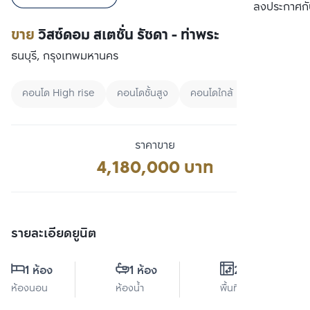
เปรียบเทียบ
ลงประกาศกั
ขาย
วิสซ์ดอม สเตชั่น รัชดา - ท่าพระ
ธนบุรี, กรุงเทพมหานคร
คอนโด High rise
คอนโดชั้นสูง
คอนโดใกล้ BRT
ราคาขาย
4,180,000 บาท
รายละเอียดยูนิต
1 ห้อง
1 ห้อง
27 ตร.ม.
ห้องนอน
ห้องน้ำ
พื้นที่ใช้สอย