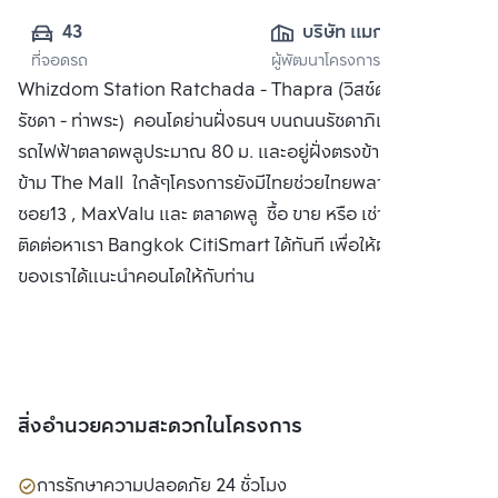
43
บริษัท แมกโนเลีย 
ที่จอดรถ
ผู้พัฒนาโครงการ
ควอลิตี้ ดีเวล็อป
Whizdom Station Ratchada - Thapra (วิสซ์ดอม สเตชั่น
เม้นต์ คอร์ปอเรชั่น 
รัชดา - ท่าพระ) คอนโดย่านฝั่งธนฯ บนถนนรัชดาภิเษก ใกล้สถานี
จำกัด
รถไฟฟ้าตลาดพลูประมาณ 80 ม. และอยู่ฝั่งตรงข้าม อยู่ฝั่งตรง
ข้าม The Mall ใกล้ๆโครงการยังมีไทยช่วยไทยพลาซ่า , ตลาด
ซอย13 , MaxValu และ ตลาดพลู ซื้อ ขาย หรือ เช่า คอนโด
ติดต่อหาเรา Bangkok CitiSmart ได้ทันที เพื่อให้ผู้เชี่ยวชาญ
ของเราได้แนะนำคอนโดให้กับท่าน
สิ่งอำนวยความสะดวกในโครงการ
การรักษาความปลอดภัย 24 ชั่วโมง