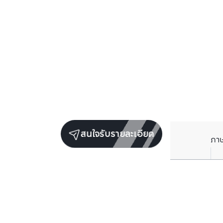
สนใจรับรายละเอียด
ภา