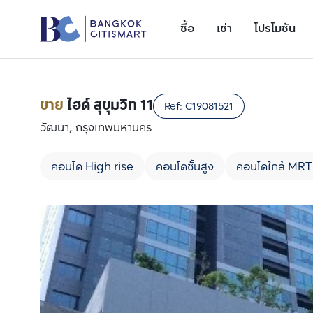
ซื้อ
เช่า
โปรโมชัน
ขาย
ไฮด์ สุขุมวิท 11
Ref:
C19081521
วัฒนา, กรุงเทพมหานคร
คอนโด High rise
คอนโดชั้นสูง
คอนโดใกล้ MRT
เพิ่มยูนิตเปรียบเทียบ
รายการที่ 1