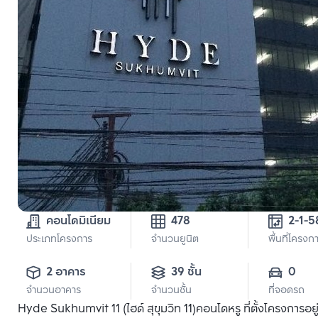
คอนโดมิเนียม
478
2-1-5
ประเภทโครงการ
จำนวนยูนิต
พื้นที่โครงก
2 อาคาร
39 ชั้น
0
จำนวนอาคาร
จำนวนชั้น
ที่จอดรถ
Hyde Sukhumvit 11 (ไฮด์ สุขุมวิท 11)คอนโดหรู ที่ตั้งโครงการอ