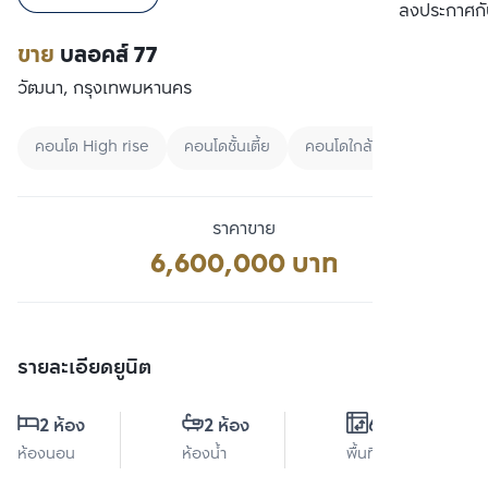
เปรียบเทียบ
ลงประกาศกั
ขาย
บลอคส์ 77
วัฒนา, กรุงเทพมหานคร
คอนโด High rise
คอนโดชั้นเตี้ย
คอนโดใกล้ BTS
ราคาขาย
6,600,000 บาท
รายละเอียดยูนิต
2 ห้อง
2 ห้อง
61 ตร.ม.
ห้องนอน
ห้องน้ำ
พื้นที่ใช้สอย