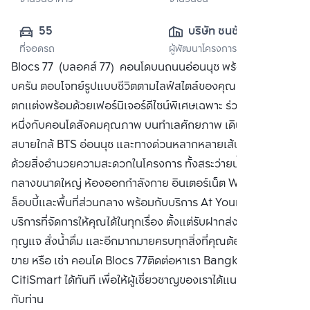
55
บริษัท ชนชัย จำกัด
ที่จอดรถ
ผู้พัฒนาโครงการ
Blocs 77 (บลอคส์ 77) คอนโดบนถนนอ่อนนุช พร้อมออฟชั่นคร
บครัน ตอบโจทย์รูปแบบชีวิตตามไลฟ์สไตล์ของคุณ คอนโด
ตกแต่งพร้อมด้วยเฟอร์นิเจอร์ดีไซน์พิเศษเฉพาะ ร่วมเป็นส่วน
หนึ่งกับคอนโดสังคมคุณภาพ บนทำเลศักยภาพ เดินทางสะดวก
สบายใกล้ BTS อ่อนนุช และทางด่วนหลากหลายเส้นทาง พร้อม
ด้วยสิ่งอำนวยความสะดวกในโครงการ ทั้งสระว่ายน้ำ สวนส่วน
กลางขนาดใหญ่ ห้องออกกำลังกาย อินเตอร์เน็ต Wi-Fi บริเวณ
ล็อบบี้และพื้นที่ส่วนกลาง พร้อมกับบริการ At Your Service
บริการที่จัดการให้คุณได้ในทุกเรื่อง ตั้งแต่รับฝากส่งเสื้อผ้า ฝาก
กุญแจ สั่งน้ำดื่ม และอีกมากมายครบทุกสิ่งที่คุณต้องการ ซื้อ
ขาย หรือ เช่า คอนโด Blocs 77ติดต่อหาเรา Bangkok
CitiSmart ได้ทันที เพื่อให้ผู้เชี่ยวชาญของเราได้แนะนำคอนโดให้
กับท่าน