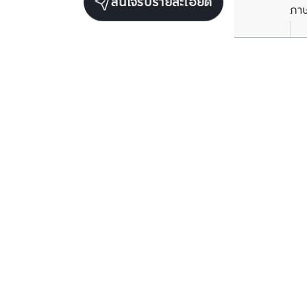
สนใจรับรายละเอียด
ภา
ยูนิตขายในโครงการเดียวกัน