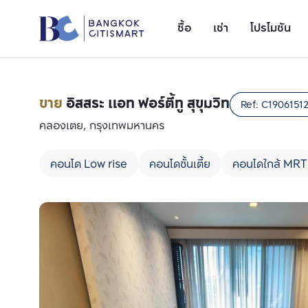
ซื้อ
เช่า
โปรโมชัน
ขาย
อิสสระ แอท ฟอร์ตี้ทู สุขุมวิท
Ref:
C1906151
คลองเตย, กรุงเทพมหานคร
คอนโด Low rise
คอนโดชั้นเตี้ย
คอนโดใกล้ MRT
เพิ่มยูนิตเปรียบเทียบ
รายการที่ 1