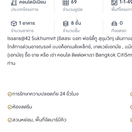
คอนโดมิเนียม
69
ประเภทโครงการ
จำนวนยูนิต
พื้นที่โครงก
1 อาคาร
8 ชั้น
0
จำนวนอาคาร
จำนวนชั้น
ที่จอดรถ
Issara@42 Sukhumvit (อิสสระ แอท ฟอร์ตี้ทู สุขุมวิท) เดินทา
ใกล้ทางด่วนอาจณรงค์ แบงค็อกเมดิเพล็กซ์, เกตเวย์เอกมัย , แม๊ก
(เอกมัย) ซื้อ ขาย หรือ เช่า คอนโด ติดต่อหาเรา Bangkok CitiSmar
ท่าน
การรักษาความปลอดภัย 24 ชั่วโมง
ห้องสตรีม
สวนหย่อม, พื้นที่จัดบาร์บีคิว