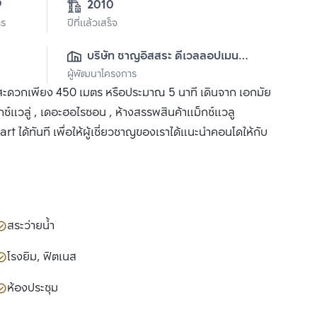
1-1-49 
2010
าร
ปีที่แล้วเสร็จ
บริษัท ชาญอิสสระ ดีเวลลอปเมนท์ 
ผู้พัฒนาโครงการ
จำกัด (มหาชน)
งสะดวกเพียง 450 เมตร หรือประมาณ 5 นาที เดินจาก เอกมัย
ซ์แวลู่ , เดอะฮอไรซอน , ห้างสรรพสินค้าแม็กซ์แวลู
t ได้ทันที เพื่อให้ผู้เชี่ยวชาญของเราได้แนะนำคอนโดให้กับ
สระว่ายน้ำ
โรงยิม, ฟิตเนส
ห้องประชุม