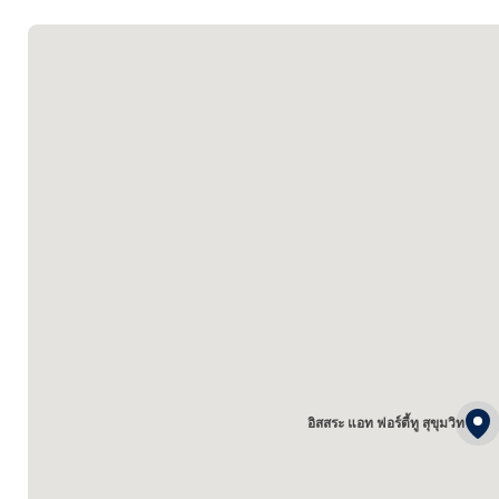
อิสสระ แอท ฟอร์ตี้ทู สุขุมวิท