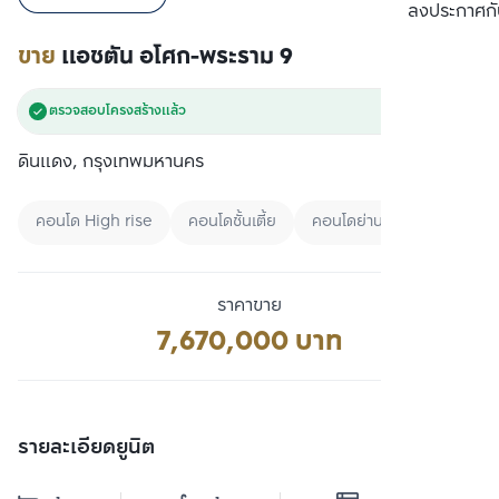
เปรียบเทียบ
ลงประกาศกั
ขาย
แอชตัน อโศก-พระราม 9
ตรวจสอบโครงสร้างแล้ว
ดินแดง, กรุงเทพมหานคร
คอนโด High rise
คอนโดชั้นเตี้ย
คอนโดย่านศูนย์กลางธุรกิจแห
ราคาขาย
7,670,000 บาท
รายละเอียดยูนิต