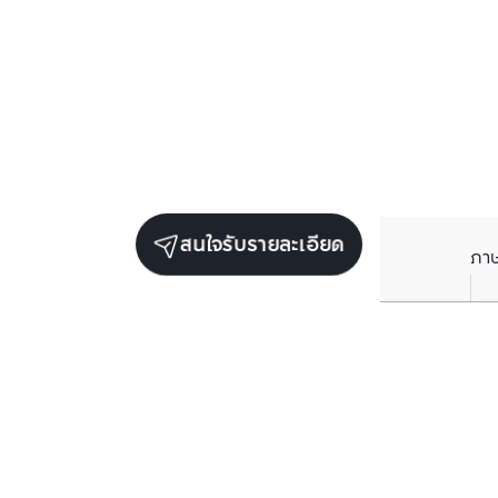
สนใจรับรายละเอียด
ภา
ยูนิตขายในโครงการเดียวกัน