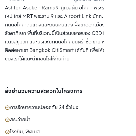
ที่จอดรถ
ผู้พัฒนาโครงการ
เวลลอปเมนท์ จำกัด 
Ashton Asoke - Rama9 (แอสตัน อโศก - พระราม9) คอนโด
(มหาชน)
ใหม่ ใกล้ MRT พระราม 9 และ Airport Link มักกะสัน อยู่ติด
ถนนอโศก-ดินแดงและถนนดินแดง ฝั่งขาออกเมือง มุ่งหน้าไป
รัชดาภิเษก พื้นที่บริเวณนี้เป็นส่วนขยายของ CBD ที่ออกมาจาก
แนวสุขุมวิท และบริเวณถนนอโศกมนตรี ซื้อ ขาย หรือ เช่า
ติดต่อหาเรา Bangkok CitiSmart ได้ทันที เพื่อให้ผู้เชี่ยวชาญ
ของเราได้แนะนำคอนโดให้กับท่าน
สิ่งอำนวยความสะดวกในโครงการ
การรักษาความปลอดภัย 24 ชั่วโมง
สระว่ายน้ำ
โรงยิม, ฟิตเนส