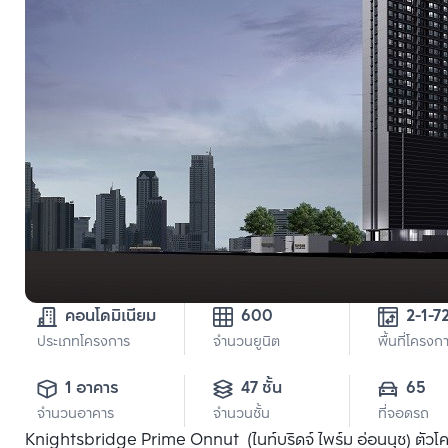
คอนโดมิเนียม
600
2-1-7
ประเภทโครงการ
จำนวนยูนิต
พื้นที่โครงก
1 อาคาร
47 ชั้น
65
จำนวนอาคาร
จำนวนชั้น
ที่จอดรถ
Knightsbridge Prime Onnut (ไนท์บริดจ์ ไพร์ม อ่อนนุช) ตัวโคร