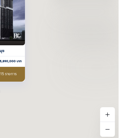
นุช
5,890,000
บาท
อ 15 รายการ