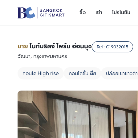
ซื้อ
เช่า
โปรโมชัน
ขาย
ไนท์บริดจ์ ไพร์ม อ่อนนุช
Ref:
C19032015
วัฒนา, กรุงเทพมหานคร
คอนโด High rise
คอนโดชั้นเตี้ย
ปล่อยเช่าชาวต่า
เพิ่มยูนิตเปรียบเทียบ
รายการที่ 1