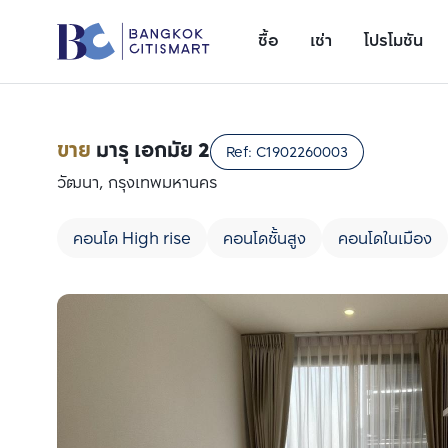
ซื้อ
เช่า
โปรโมชัน
ขาย
มารุ เอกมัย 2
Ref:
C1902260003
วัฒนา, กรุงเทพมหานคร
คอนโด High rise
คอนโดชั้นสูง
คอนโดในเมือง
เพิ่มยูนิตเปรียบเทียบ
รายการที่ 1