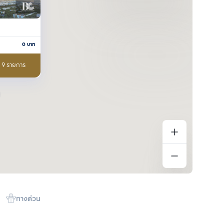
0
บาท
อ 9 รายการ
ทางด่วน