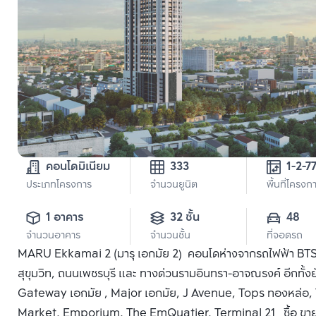
คอนโดมิเนียม
333
1-2-7
ประเภทโครงการ
จำนวนยูนิต
พื้นที่โครงก
1 อาคาร
32 ชั้น
48
จำนวนอาคาร
จำนวนชั้น
ที่จอดรถ
MARU Ekkamai 2 (มารุ เอกมัย 2) คอนโดห่างจากรถไฟฟ้า BTS
สุขุมวิท, ถนนเพชรบุรี และ ทางด่วนรามอินทรา-อาจณรงค์ อีกทั้ง
Gateway เอกมัย , Major เอกมัย, J Avenue, Tops ทองหล่อ, T
Market, Emporium, The EmQuatier, Terminal 21 ซื้อ ขาย ห