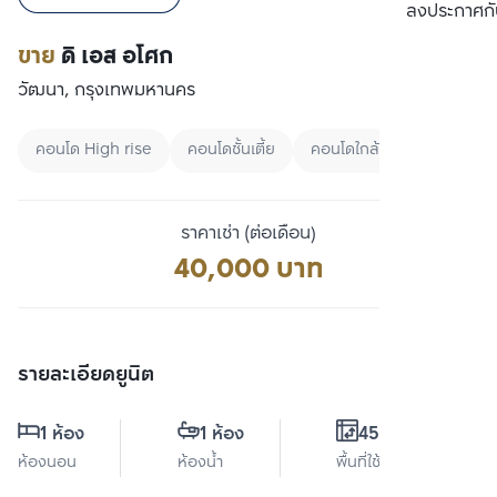
เปรียบเทียบ
ลงประกาศกั
ขาย
ดิ เอส อโศก
วัฒนา, กรุงเทพมหานคร
คอนโด High rise
คอนโดชั้นเตี้ย
คอนโดใกล้ MRT
ราคาเช่า (ต่อเดือน)
40,000 บาท
รายละเอียดยูนิต
1 ห้อง
1 ห้อง
45.7 ตร.ม.
ห้องนอน
ห้องน้ำ
พื้นที่ใช้สอย