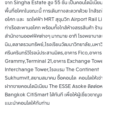
จาก Singha Estate สูง 55 ชั้น เป็นคอนโดมิเนียมที่สูงที่สุดบน
พื้นที่อโศกในขณะนี้ การเดินทางสะดวกด้วย ใกล้รถไฟฟ้า BTS
อโศก และ  รถไฟฟ้า MRT สุขุมวิท Airport Rail Link มักกะสัน
ท่าเรือสะพานอโศก พร้อมทั้งใกล้ห้างสรรสินค้า ร้านอาหาร
สำนักงานออฟฟิศต่างๆ มากมาย อาทิ โรงพยาบาลจักษุรัต
นิน,ตลาดรวมทรัพย์,โรงเรียนวัฒนาวิทยาลัย,มหาวิทยาลัย
ศรีนครินทร์วิโรจน์ประสานมิตร,อาคาร Fico,อาคาร GMM
Grammy,Terminal 21,อาคาร Exchange Tower,อาคาร
Interchange Tower,โรงแรม The Continent
Sukhumvit,สยามสมาคม ซื้อคอนโด คอนโดให้เช่า พร้อมทั้ง
ฝากขายคอนโดมิเนียม The ESSE Asoke ติดต่อหาเรา
Bangkok CitiSmart ได้ทันที เพื่อให้ผู้เชี่ยวชาญของเราได้
แนะนำคอนโดให้กับท่าน