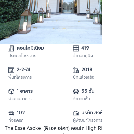
คอนโดมิเนียม
419
ประเภทโครงการ
จำนวนยูนิต
2-2-74
2018
พื้นที่โครงการ
ปีที่แล้วเสร็จ
1 อาคาร
55 ชั้น
จำนวนอาคาร
จำนวนชั้น
102
บริษัท สิงห์ เอสเตท 
ที่จอดรถ
ผู้พัฒนาโครงการ
จำกัด (มหาชน)
The Esse Asoke (ดิ เอส อโศก) คอนโด High Rise ตัวแรก