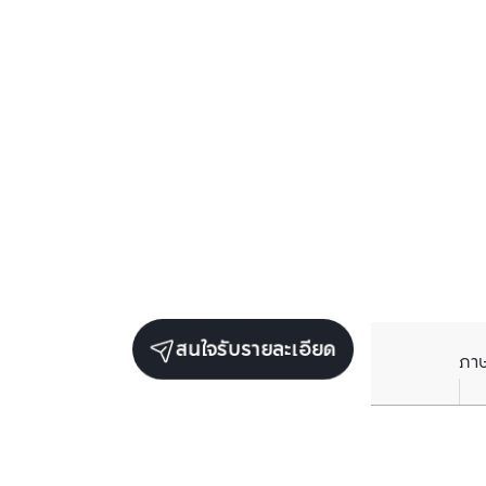
สนใจรับรายละเอียด
ภา