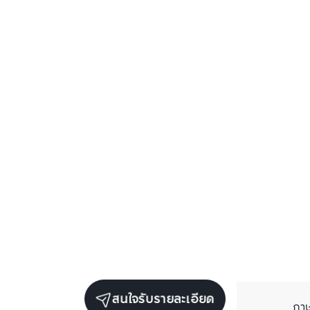
สนใจรับรายละเอียด
ภา