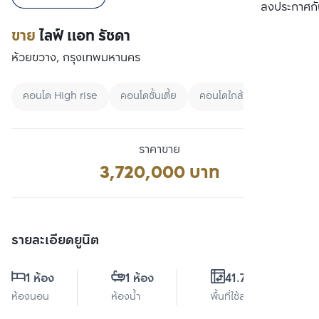
เปรียบเทียบ
ลงประกาศกั
ขาย
ไลฟ์ แอท รัชดา
ห้วยขวาง, กรุงเทพมหานคร
คอนโด High rise
คอนโดชั้นเตี้ย
คอนโดใกล้สวน
ราคาขาย
3,720,000 บาท
รายละเอียดยูนิต
1 ห้อง
1 ห้อง
41.75 ตร.ม.
ห้องนอน
ห้องน้ำ
พื้นที่ใช้สอย