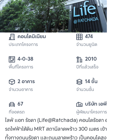
คอนโดมิเนียม
474
ประเภทโครงการ
จำนวนยูนิต
4-0-38 
2010
พื้นที่โครงการ
ปีที่แล้วเสร็จ
2 อาคาร
14 ชั้น
จำนวนอาคาร
จำนวนชั้น
67
บริษัท เอพี (ไทย
ที่จอดรถ
ผู้พัฒนาโครงการ
แลนด์) 
ไลฟ์ แอท รัชดา (Life@Ratchada) คอนโดรัชดา อยู่ใกล้
จำกัด(มหาชน)
รถไฟฟ้าใต้ดิน MRT สถานีลาดพร้าว 300 เมตร เข้าออกสะดวก
ทั้งทางถนนรัชดา และถนนลาดพร้าว เป็นคอนโดสูงแบ่งเป็น 2