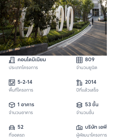
คอนโดมิเนียม
809
ประเภทโครงการ
จำนวนยูนิต
2014
พื้นที่โครงการ
ปีที่แล้วเสร็จ
1 อาคาร
53 ชั้น
จำนวนอาคาร
จำนวนชั้น
52
บริษัท เอพี (ไทย
ที่จอดรถ
ผู้พัฒนาโครงการ
แลนด์) 