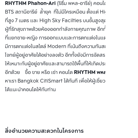
RHYTHM Phahon-Ari
(ริธึ่ม พหล-อารีย์) คอนโดมิเนียม ใกล้
จำกัด(มหาชน)
BTS สถานีอารีย์ ล้ำยุค ที่ไม่มีใครเหมือน ตั้งแต่ High Ceiling
ที่สูง 7 เมตร และ High Sky Facilties บนชั้นสูงสุด พร้อมเอาใจ
ผู้ที่รักสุขภาพด้วยห้องออกกำลังกายคุณภาพ อีกทั้งห้องซาวน่า
ที่แยกชาย-หญิง การออกแบบและการตกแต่งในแต่ละห้องนั้น จะ
มีการตกแต่งในสไตล์ Modern ที่เน้นถึงความทันสมัยและตอบ
โจทย์ผู้อยู่อาศัยได้อย่างลงตัว อีกทั้งยังมีการจัดสรรพื้นที่การใช้
ให้เหมาะกับผู้อยู่อาศัยและสามารถใช้พื้นที่ให้เกิดประโยชน์สูงสุด
อีกด้วย ซื้อ ขาย หรือ เช่า คอนโด
RHYTHM พหล-อารีย์
ติดต่อ
หาเรา Bangkok CitiSmart ได้ทันที เพื่อให้ผู้เชี่ยวชาญของเรา
ได้แนะนำคอนโดให้กับท่าน
สิ่งอำนวยความสะดวกในโครงการ