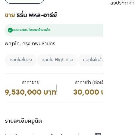
เปรียบเทียบ
ลงประกาศกั
ขาย
ริธึ่ม พหล-อารีย์
ตรวจสอบโครงสร้างแล้ว
พญาไท, กรุงเทพมหานคร
คอนโดชั้นสูง
คอนโด High rise
คอนโดใกล้มหาลัย
ราคาขาย
ราคาเช่า (ต่อเดือน)
9,530,000 บาท
30,000 บาท
รายละเอียดยูนิต