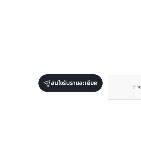
สนใจรับรายละเอียด
ภา