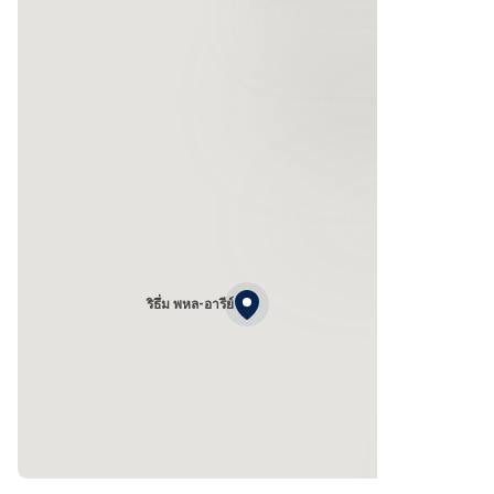
ริธึ่ม พหล-อารีย์