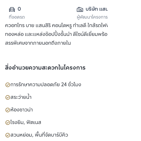
0
บริษัท แสนสิริ 
ที่จอดรถ
ผู้พัฒนาโครงการ
จำกัด (มหาชน)
ควอทโทร บาย แสนสิริ คอนโดหรู ทำเลดี ใกล้รถไฟฟ้า BTS
ทองหล่อ และแหล่งช๊อปปิ้งชั้นนำ ดีไซน์ดีเยี่ยมพร้อมวัสดุที่คัด
สรรพิเศษจากภายนอกถึงภายใน
สิ่งอำนวยความสะดวกในโครงการ
การรักษาความปลอดภัย 24 ชั่วโมง
สระว่ายน้ำ
ห้องซาวน่า
โรงยิม, ฟิตเนส
สวนหย่อม, พื้นที่จัดบาร์บีคิว