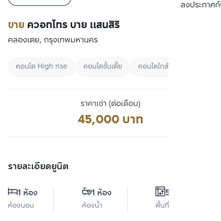
เปรียบเทียบ
ลงประกาศกั
ขาย
ควอทโทร บาย แสนสิริ
คลองเตย, กรุงเทพมหานคร
คอนโด High rise
คอนโดชั้นเตี้ย
คอนโดใกล้ MRT
ราคาเช่า (ต่อเดือน)
45,000 บาท
รายละเอียดยูนิต
1 ห้อง
1 ห้อง
55 ตร.ม.
ห้องนอน
ห้องน้ำ
พื้นที่ใช้สอย