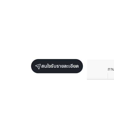
สนใจรับรายละเอียด
ภา
ยูนิตขายในโครงการเดียวกัน