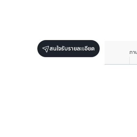
สนใจรับรายละเอียด
ภา
ยูนิตขายในโครงการเดียวกัน