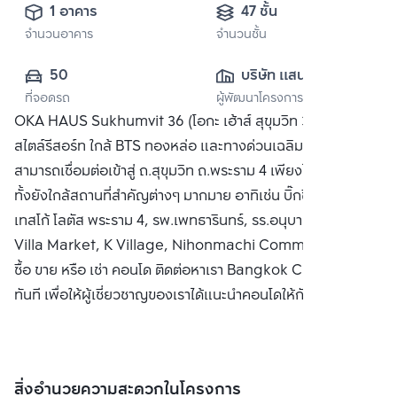
1 อาคาร
47 ชั้น
จำนวนอาคาร
จำนวนชั้น
50
บริษัท แสนสิริ 
ที่จอดรถ
ผู้พัฒนาโครงการ
จำกัด (มหาชน)
OKA HAUS Sukhumvit 36 (โอกะ เฮ้าส์ สุขุมวิท 36) คอนโด
สไตล์รีสอร์ท ใกล้ BTS ทองหล่อ และทางด่วนเฉลิมมหานคร
สามารถเชื่อมต่อเข้าสู่ ถ.สุขุมวิท ถ.พระราม 4 เพียงไม่กี่นาที อีก
ทั้งยังใกล้สถานที่สำคัญต่างๆ มากมาย อาทิเช่น บิ๊กซี พระราม 4
เทสโก้ โลตัส พระราม 4, รพ.เพทธารินทร์, รร.อนุบาลบ้านรัก,
Villa Market, K Village, Nihonmachi Community Mall
ซื้อ ขาย หรือ เช่า คอนโด ติดต่อหาเรา Bangkok CitiSmart ได้
ทันที เพื่อให้ผู้เชี่ยวชาญของเราได้แนะนำคอนโดให้กับท่าน
สิ่งอำนวยความสะดวกในโครงการ