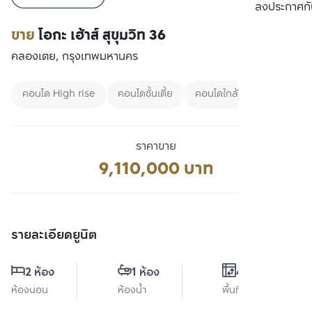
เปรียบเทียบ
ลงประกาศกั
ขาย
โอกะ เฮ้าส์ สุขุมวิท 36
คลองเตย, กรุงเทพมหานคร
คอนโด High rise
คอนโดชั้นเตี้ย
คอนโดใกล้สวน
ราคาขาย
9,110,000 บาท
รายละเอียดยูนิต
2 ห้อง
1 ห้อง
41 ตร.ม.
ห้องนอน
ห้องน้ำ
พื้นที่ใช้สอย