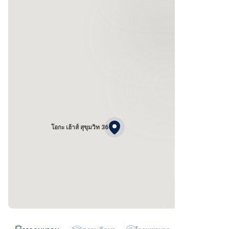
โอกะ เฮ้าส์ สุขุมวิท 36