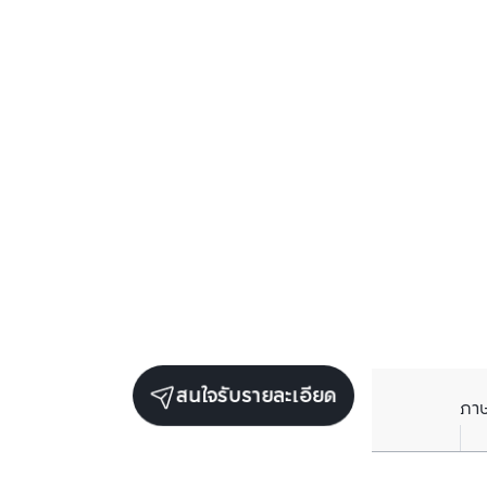
สนใจรับรายละเอียด
ภา