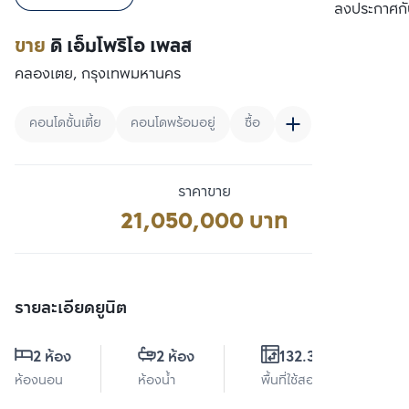
เปรียบเทียบ
ลงประกาศกั
ขาย
ดิ เอ็มโพริโอ เพลส
คลองเตย, กรุงเทพมหานคร
คอนโดชั้นเตี้ย
คอนโดพร้อมอยู่
ซื้อ
ราคาขาย
21,050,000 บาท
รายละเอียดยูนิต
2 ห้อง
2 ห้อง
132.36 ตร.ม.
ห้องนอน
ห้องน้ำ
พื้นที่ใช้สอย