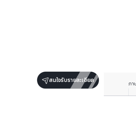
สนใจรับรายละเอียด
ภา