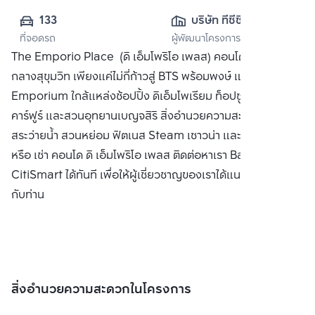
133
บริษัท ทีซีซี 
ที่จอดรถ
ผู้พัฒนาโครงการ
แคปปิตอล แลนด์ 
The Emporio Place (ดิ เอ็มโพริโอ เพลส) คอนโดมิเนียมหรู
จำกัด
กลางสุขุมวิท เพียงแค่ไม่กี่ก้าวสู่ BTS พร้อมพงษ์ และห้าง The
Emporium ใกล้แหล่งช้อปปิ้ง ดิเอ็มโพเรียม ท็อปซูเปอร์มาร์เก็ต
คาร์ฟูร์ และสวนอุทยานเบญจสิริ สิ่งอำนวยความสะดวก ล็อบบี้
สระว่ายน้ำ สวนหย่อม ฟิตเนส Steam เซาวน่า และ รปภ ซื้อ ขาย
หรือ เช่า คอนโด ดิ เอ็มโพริโอ เพลส ติดต่อหาเรา Bangkok
CitiSmart ได้ทันที เพื่อให้ผู้เชี่ยวชาญของเราได้แนะนำคอนโดให้
กับท่าน
สิ่งอำนวยความสะดวกในโครงการ