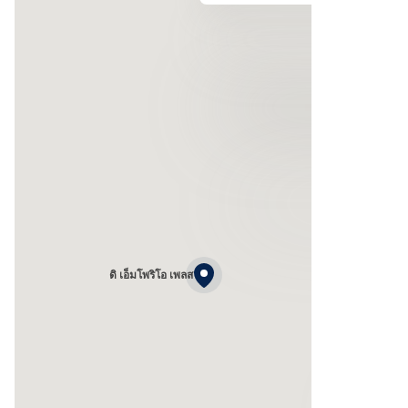
ดิ เอ็มโพริโอ เพลส