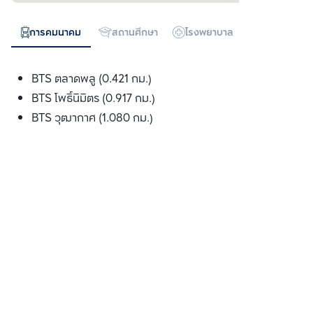
การคมนาคม
สถานศึกษา
โรงพยาบาล
ห้างสรรพสิน
BTS ตลาดพลู (0.421 กม.)
BTS โพธ์ินิมิตร (0.917 กม.)
BTS วุฒากาศ (1.080 กม.)