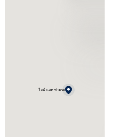
ไลฟ์ แอท ท่าพระ