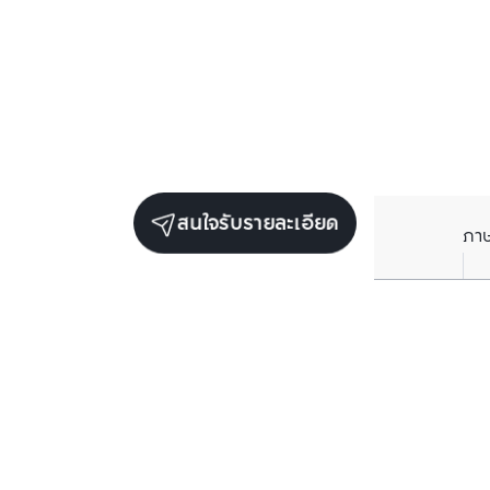
สนใจรับรายละเอียด
ภา
ยูนิตขายในโครงการเดียวกัน