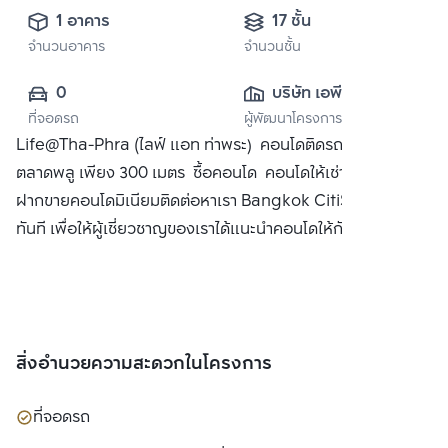
1 อาคาร
17 ชั้น
จำนวนอาคาร
จำนวนชั้น
0
บริษัท เอพี (ไทย
ที่จอดรถ
ผู้พัฒนาโครงการ
แลนด์) 
Life@Tha-Phra (ไลฟ์ แอท ท่าพระ) คอนโดติดรถไฟฟ้า BTS
จำกัด(มหาชน)
ตลาดพลู เพียง 300 เมตร ซื้อคอนโด คอนโดให้เช่า พร้อมทั้ง
ฝากขายคอนโดมิเนียมติดต่อหาเรา Bangkok CitiSmart ได้
ทันที เพื่อให้ผู้เชี่ยวชาญของเราได้แนะนำคอนโดให้กับท่าน
สิ่งอำนวยความสะดวกในโครงการ
ที่จอดรถ