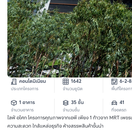
คอนโดมิเนียม
1642
6-2-
ประเภทโครงการ
จำนวนยูนิต
พื้นที่โครงก
1 อาคาร
35 ชั้น
41
จำนวนอาคาร
จำนวนชั้น
ที่จอดรถ
ไลฟ์ อโศก โครงการคุณภาพจากเอพี เพียง 1 ก้าวจาก MRT เพชรบุรี
ความสะดวก ใกล้แหล่งธุรกิจ ห้างสรรพสินค้าชั้นนำ