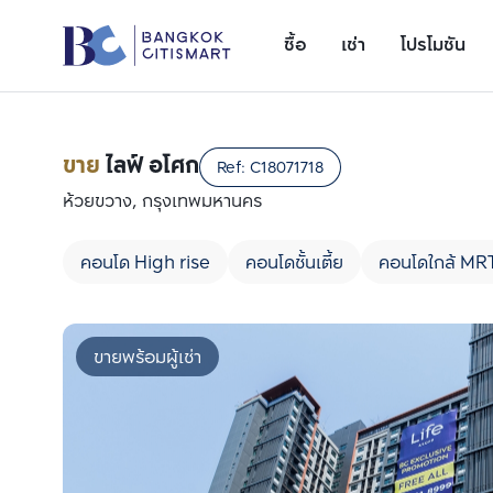
ซื้อ
เช่า
โปรโมชัน
ขาย
ไลฟ์ อโศก
Ref:
C18071718
ห้วยขวาง, กรุงเทพมหานคร
คอนโด High rise
คอนโดชั้นเตี้ย
คอนโดใกล้ MR
ขายพร้อมผู้เช่า
เพิ่มยูนิตเปรียบเทียบ
รายการที่ 1