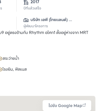
8
2017
าร
ปีที่แล้วเสร็จ
บริษัท เอพี (ไทยแลนด์) 
ผู้พัฒนาโครงการ
จำกัด(มหาชน)
9 อยู่ตรงข้ามกับ Rhythm อโศก1 ตั้งอยู่ห่างจาก MRT
สระว่ายน้ำ
โรงยิม, ฟิตเนส
ไปยัง Google Map