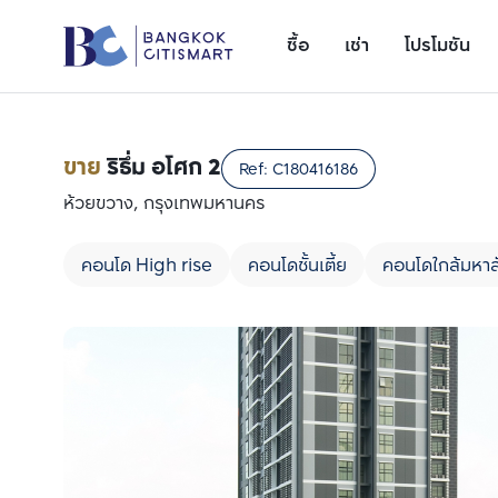
ซื้อ
เช่า
โปรโมชัน
ขาย
ริธึ่ม อโศก 2
Ref:
C180416186
ห้วยขวาง, กรุงเทพมหานคร
คอนโด High rise
คอนโดชั้นเตี้ย
คอนโดใกล้มหาล
เพิ่มยูนิตเปรียบเทียบ
รายการที่ 1