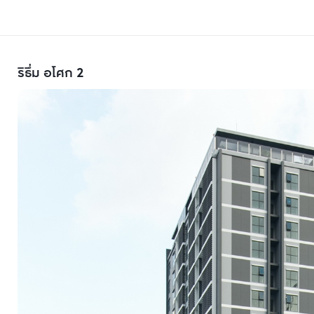
ริธึ่ม อโศก 2