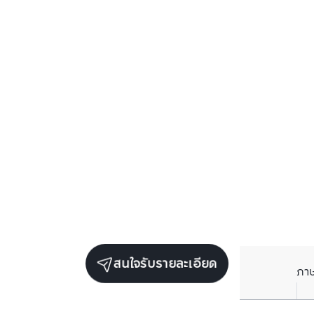
สนใจรับรายละเอียด
ภา