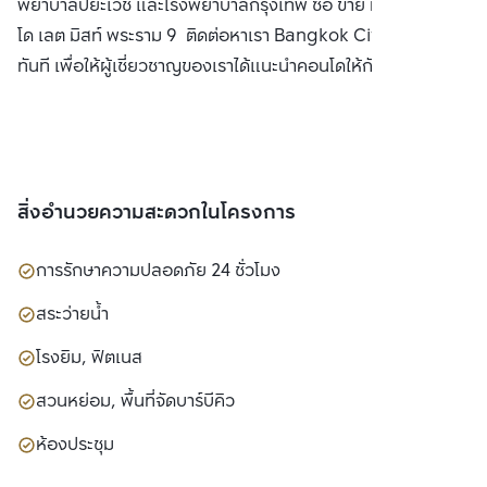
พยาบาลปิยะเวช และโรงพยาบาลกรุงเทพ ซื้อ ขาย หรือ เช่า คอน
โด เลต มิสท์ พระราม 9 ติดต่อหาเรา Bangkok CitiSmart ได้
ทันที เพื่อให้ผู้เชี่ยวชาญของเราได้แนะนำคอนโดให้กับท่าน
สิ่งอำนวยความสะดวกในโครงการ
การรักษาความปลอดภัย 24 ชั่วโมง
สระว่ายน้ำ
โรงยิม, ฟิตเนส
สวนหย่อม, พื้นที่จัดบาร์บีคิว
ห้องประชุม