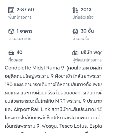
2-87.60 
2013
พื้นที่โครงการ
ปีที่แล้วเสร็จ
1 อาคาร
30 ชั้น
จำนวนอาคาร
จำนวนชั้น
40
บริษัท พฤกษา เรียล
ที่จอดรถ
ผู้พัฒนาโครงการ
เอสเตท จำกัด 
Condolette Midst Rama 9 (คอนโดเลต มิดสท์ พระราม 9)
(มหาชน)
อยู่ติดถนนใหญ่พระราม 9 ฝั่งขาเข้า ใกล้แยกพระราม 9 ประมาณ
190 เมตร สามารถเดินทางได้หลายเส้นทางทั้ง เพชรบุรี, สุขุมวิท,
ดินแดง และทางด่วนศรีรัช ในส่วนของการเดินทางด้วยระบบ
ขนส่งสาธารณะนั้นใกล้กับ MRT พระราม 9 ประมาณ 350 เมตร
และ Airport Rail Link สถานีมักกะสันประมาณ 1.5 กิโลเมตร
โครงการใกล้กับแหล่งช็อปปิ้ง และสถานพยาบาลต่างๆทั้ง
เซ็นทรัลพระราม 9, ฟอร์จูน, Tesco Lotus, Esplanade, โรง