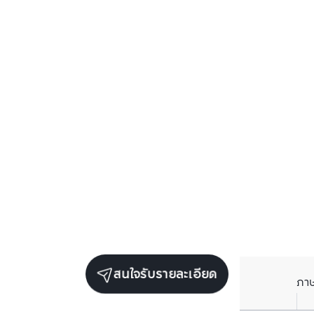
สนใจรับรายละเอียด
ภา