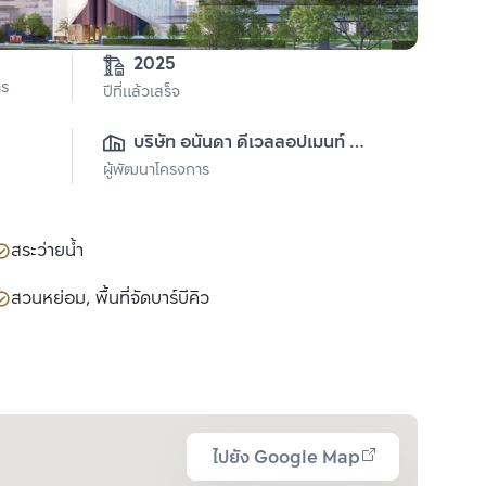
2025
าร
ปีที่แล้วเสร็จ
บริษัท อนันดา ดีเวลลอปเมนท์ 
ผู้พัฒนาโครงการ
จำกัด (มหาชน)
สระว่ายน้ำ
สวนหย่อม, พื้นที่จัดบาร์บีคิว
ไปยัง Google Map