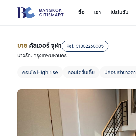
ซื้อ
เช่า
โปรโมชัน
ขาย
คัลเจอร์ จุฬา
Ref:
C1802260005
บางรัก, กรุงเทพมหานคร
คอนโด High rise
คอนโดชั้นเตี้ย
ปล่อยเช่าชาวต่า
เพิ่มยูนิตเปรียบเทียบ
รายการที่ 1