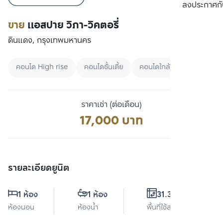
เปรียบเทียบ
ลงประกาศกั
ขาย
แอสปาย วิภา-วิคตอรี่
ดินแดง, กรุงเทพมหานคร
คอนโด High rise
คอนโดชั้นเตี้ย
คอนโดใกล้ Airport link
ราคาเช่า (ต่อเดือน)
17,000 บาท
รายละเอียดยูนิต
1 ห้อง
1 ห้อง
31.38 ตร.ม.
ห้องนอน
ห้องน้ำ
พื้นที่ใช้สอย