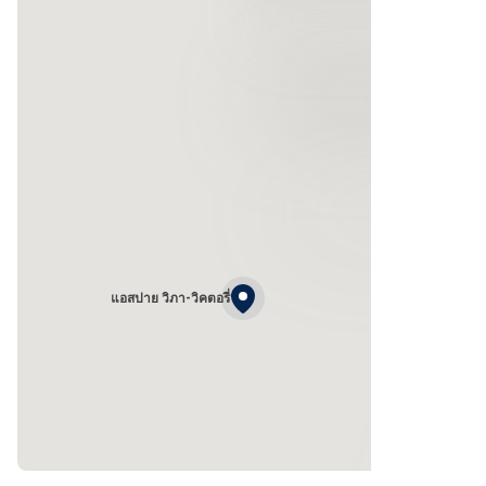
แอสปาย วิภา-วิคตอรี่